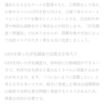
違法となる主なケースを整理すると、①同意なしで他人
裁判で役立つ浮気調査証拠チェックリスト
の車やカバンにGPSを取り付ける、②第三者のスマート
浮気調査の証拠を整理するポイント
フォンにアプリを勝手にインストールする、③目的外利
GPS情報を活かした証拠提出の方法
用や執拗な追跡を行う場合などが該当します。「浮気調
浮気調査で押さえるべき法的注意点
査＝即違法」ではありませんが、設置対象や方法によっ
証拠集めで失敗しない浮気調査の流れ
て法的リスクが大きく異なる点に注意しましょう。
GPSを使った浮気調査の注意点を知ろう
GPSを用いた浮気調査は、効率的に行動確認ができる一
方で、利用方法を誤ると重大なトラブルに発展するおそ
れがあります。まず、「バレないように設置したい」と
考える方も多いですが、相手に発覚した場合は信頼関係
の破綻や法的な責任問題に発展するリスクがあるため、
慎重な対応が必要です。