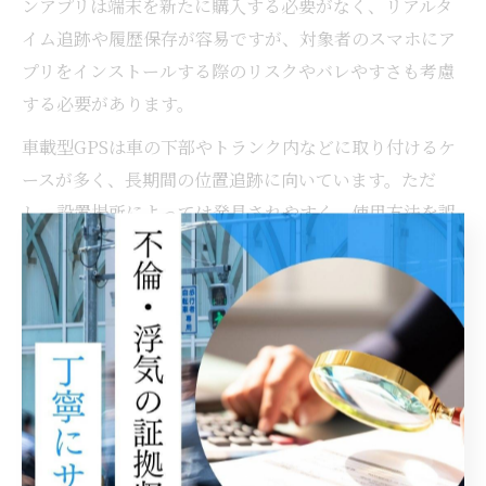
ンアプリは端末を新たに購入する必要がなく、リアルタ
イム追跡や履歴保存が容易ですが、対象者のスマホにア
プリをインストールする際のリスクやバレやすさも考慮
する必要があります。
車載型GPSは車の下部やトランク内などに取り付けるケ
ースが多く、長期間の位置追跡に向いています。ただ
し、設置場所によっては発見されやすく、使用方法を誤
ると違法行為となるリスクもあるため、法的観点からも
慎重な選択が求められます。
小型GPSとアプリの違いを理解しよう
項目
小型GPS端末
GPSアプリ
設置方
スマホへのインストー
車やカバンなど
法
ル