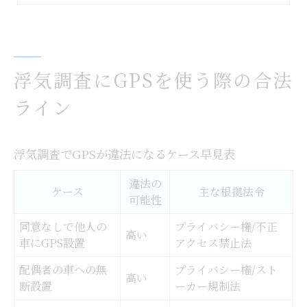
ストーカー規制法と浮気調査の関係
GPS端末を選ぶ前に知るべき浮気調査の注意点
浮気調査用GPS端末タイプ別比較表
浮気調査にGPSを使う際の合法
小型GPSとアプリの違いを理解しよう
ライン
自分で浮気調査する際の端末選びのコツ
バレにくいGPS選定時のポイント
浮気調査でGPSが違法になるケース早見表
浮気調査に適したGPSの選び方ガイド
違法の
自分でできる浮気調査とGPS活用のリスク
ケース
主な根拠法令
可能性
自力で浮気調査を行う手順と注意点表
同意なしで他人の
プライバシー権/不正
浮気調査GPS利用時にバレる要因とは
高い
車にGPS設置
アクセス禁止法
自分でGPSを使う場合のリスクを解説
配偶者の車への無
プライバシー権/スト
高い
浮気調査でリアルタイム追跡の落とし穴
断設置
ーカー規制法
GPSアプリ活用と小型端末の違い