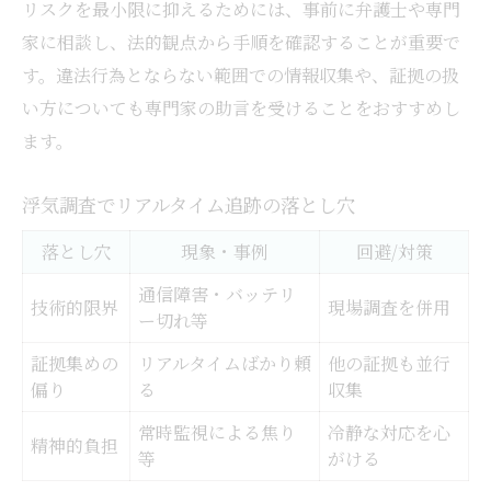
リスクを最小限に抑えるためには、事前に弁護士や専門
家に相談し、法的観点から手順を確認することが重要で
す。違法行為とならない範囲での情報収集や、証拠の扱
い方についても専門家の助言を受けることをおすすめし
ます。
浮気調査でリアルタイム追跡の落とし穴
落とし穴
現象・事例
回避/対策
通信障害・バッテリ
技術的限界
現場調査を併用
ー切れ等
証拠集めの
リアルタイムばかり頼
他の証拠も並行
偏り
る
収集
常時監視による焦り
冷静な対応を心
精神的負担
等
がける