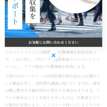
購入費・月額費が発
コスト
比較的安価
生
リスク
発見のリスク
バレやすく法的注意
浮気調査で使われる小型GPSとGPSアプリは、機能や導
入方法に大きな違いがあります。小型GPSは独立した端
お気軽にお問い合わせください
末として利用でき、車やカバンに設置することで第三者
のスマートフォンとは無関係に位置情報を取得可能で
お気軽にお問い合わせください
す。これに対し、GPSアプリは対象者のスマホにインス
トールし、アプリ経由で位置情報を取得します。
小型GPSはバッテリーの持続時間や防水性などが優れて
いる製品も多く、長時間の調査に向いていますが、端末
の購入費用や月額利用料が発生する場合もあります。ア
プリの場合はコストを抑えやすいものの、対象者のスマ
ホ操作が必須となり、インストール時にバレるリスクや