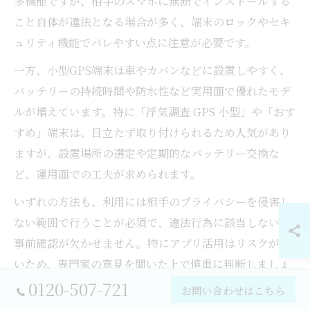
多機能ですが、相手のスマホに無断でインストールする
こと自体が違法となる場合が多く、端末のロックやセキ
ュリティ機能でバレやすい点に注意が必要です。
一方、小型GPS端末は車やカバンなどに設置しやすく、
バッテリーの持続時間や防水性など実用面で優れたモデ
ルが増えています。特に「浮気調査 GPS 小型」や「おす
すめ」端末は、目立たず取り付けられるため人気があり
ますが、設置場所の選定や定期的なバッテリー交換な
ど、運用面での工夫が求められます。
いずれの方法も、利用には相手のプライバシーを侵害し
ない範囲で行うことが必須で、違法行為に該当しないか
事前確認が欠かせません。特にアプリ活用はリスクが高
いため、専門家の意見を聞いた上で慎重に判断しましょ
0120-507-721
う。
お問い合わせはこちら