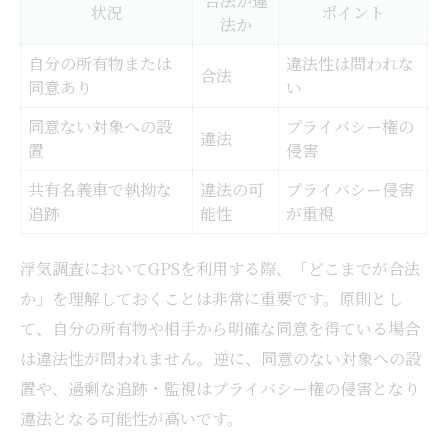
合法か違
状況
ポイント
法か
自分の所有物または
違法性は問われな
合法
同意あり
い
同意ない対象への設
プライバシー権の
違法
置
侵害
共有名義車で執拗な
違法の可
プライバシー侵害
追跡
能性
が重視
浮気調査においてGPSを利用する際、「どこまでが合法
か」を理解しておくことは非常に重要です。原則とし
て、自分の所有物や相手から明確な同意を得ている場合
は違法性が問われません。逆に、同意のない対象への設
置や、過剰な追跡・監視はプライバシー権の侵害となり
違法となる可能性が高いです。