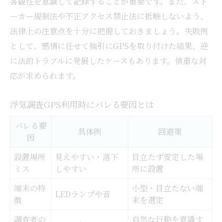
客観性を意識して記録することが重要です。また、スト
ーカー規制法や不正アクセス禁止法に抵触しないよう、
法律上の注意点を十分に把握しておきましょう。失敗例
として、感情に任せて強引にGPSを取り付けた結果、逆
に法的トラブルに発展したケースもあります。慎重な対
応が求められます。
浮気調査GPS利用時にバレる要因とは
バレる要
具体例
回避策
因
設置場所
見えやすい・落下
目立たず安定した場
ミス
しやすい
所に設置
端末の特
小型・目立たない端
LEDランプや音
徴
末を選定
調査者の
自然な行動を意識す