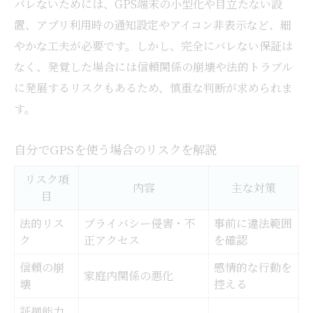
バレないためには、GPS端末の小型化や目立たない設
置、アプリ利用時の通知設定やアイコン非表示など、細
やかな工夫が必要です。しかし、完全にバレない保証は
なく、発覚した場合には信頼関係の崩壊や法的トラブル
に発展するリスクもあるため、慎重な判断が求められま
す。
自分でGPSを使う場合のリスクを解説
リスク項
内容
主な対策
目
法的リス
プライバシー侵害・不
事前に違法範囲
ク
正アクセス
を確認
信頼の崩
感情的な行動を
家庭内関係の悪化
壊
控える
証拠能力