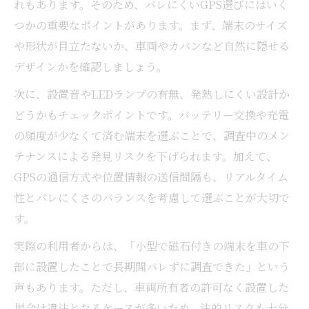
れもあります。そのため、バレにくいGPS選びにはいく
つかの重要なポイントがあります。まず、端末のサイズ
や形状が目立たないか、車両やカバンなど自然に隠せる
デザインかを確認しましょう。
次に、設置音やLEDランプの有無、発熱しにくい設計か
どうかもチェックポイントです。バッテリー交換や充電
の頻度が少なくて済む端末を選ぶことで、調査中のメン
テナンスによる発見リスクを下げられます。加えて、
GPSの通信方式や位置情報の送信間隔も、リアルタイム
性とバレにくさのバランスを考慮して選ぶことが大切で
す。
実際の利用者からは、「小型で磁石付きの端末を車の下
部に設置したことで長期間バレずに調査できた」という
声もあります。ただし、車両所有者の許可なく設置した
場合は違法となるケースが多いため、法的リスクも十分