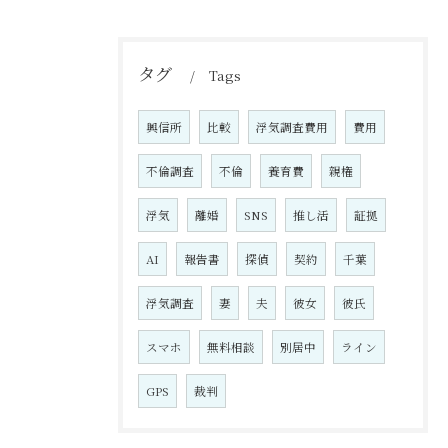
タグ
Tags
興信所
比較
浮気調査費用
費用
不倫調査
不倫
養育費
親権
浮気
離婚
SNS
推し活
証拠
AI
報告書
探偵
契約
千葉
浮気調査
妻
夫
彼女
彼氏
お気軽にお問い合わせください
スマホ
無料相談
別居中
ライン
GPS
裁判