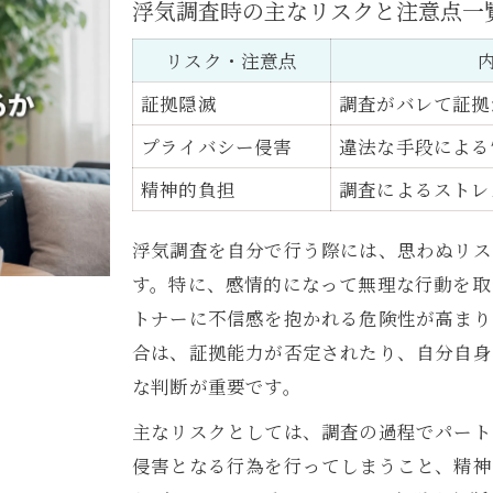
浮気調査時の主なリスクと注意点一
自分でできる浮気調査の手順ガイド
LINEやSNSを使った浮気調査のコツ
リスク・注意点
浮気調査を失敗しないためのポイント
証拠隠滅
調査がバレて証拠
知っておきたい浮気調査アプリの使い方
プライバシー侵害
違法な手段による
浮気調査アプリの比較と選び方一覧
精神的負担
調査によるストレ
iPhoneで使える浮気調査アプリの特徴
LINE履歴を活用した浮気調査の実践法
浮気調査を自分で行う際には、思わぬリス
浮気調査アプリ利用時の注意点
す。特に、感情的になって無理な行動を取
浮気調査アプリの合法性とリスク分析
トナーに不信感を抱かれる危険性が高まり
合は、証拠能力が否定されたり、自分自身
リスク最小限で証拠を集める方法を解説
な判断が重要です。
浮気調査でリスクを下げる証拠集め一覧
主なリスクとしては、調査の過程でパート
自分でできる浮気調査の安全対策
侵害となる行為を行ってしまうこと、精神
浮気調査の証拠を確実に残す方法