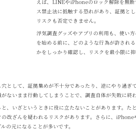
えば、LINEやiPhoneのロック解除を
LINEやレシート活用の浮気調査術
ス禁止法に抵触する恐れがあり、証拠とし
浮気調査で証拠が白だった場合の対応
リスクも否定できません。
自力で可能な浮気調査と限界を見極める
浮気調査グッズやアプリの利用も、使い方
自分でできる浮気調査と限界比較表
を始める前に、どのような行為が許される
浮気調査の自力調査で得られる証拠
かをしっかり確認し、リスクを最小限に抑
浮気調査でプロに頼るべきタイミング
浮気調査の再犯率や傾向を知る
浮気調査の限界を知るためのポイント
お気軽にお問い合わせください
お気軽にお問い合わせください
し穴として、証拠集めが不十分であったり、逆にやり過ぎ
費用を抑えて浮気調査を成功させるコツ
識がないまま行動してしまうことで、調査自体が失敗に終
浮気調査の費用比較と節約ポイント
と、いざというときに役に立たないことがあります。たと
自分でできる浮気調査のコストダウン術
の改ざんを疑われるリスクがあります。さらに、iPhon
浮気調査グッズ活用で費用を抑える方法
ブルの元になることが多いです。
浮気調査費用を抑えるための注意点