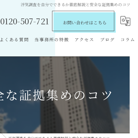
浮気調査を自分でできるか徹底解説と安全な証拠集めのコツ
0120-507-721
お問い合わせはこちら
よくある質問
当事務所の特徴
アクセス
ブログ
コラム
探偵
費用
離婚
全な証拠集めのコツ
不倫
慰謝料