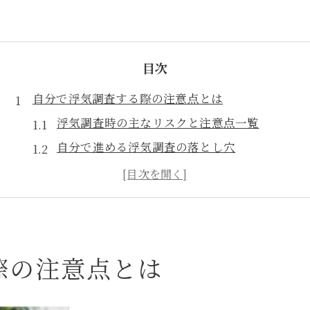
目次
自分で浮気調査する際の注意点とは
浮気調査時の主なリスクと注意点一覧
自分で進める浮気調査の落とし穴
慎重派が知っておきたい浮気調査の法的制約
浮気調査でやりがちなNG行動まとめ
浮気調査中にバレない工夫と心得
浮気調査の有効な手順と安全な進め方
際の注意点とは
浮気調査を安全に進める基本ステップ表
証拠集めに役立つ浮気調査の流れ