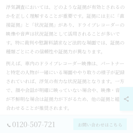
浮気調査においては、どのような証拠が有効とされるの
かを正しく理解することが重要です。証拠には主に「直
接証拠」と「状況証拠」があり、ドライブレコーダーの
映像や音声は状況証拠として活用されることが多いで
す。特に裁判や慰謝料請求など法的な場面では、証拠の
種類ごとにその信頼性や証拠力が異なります。
例えば、車内のドライブレコーダー映像は、パートナー
と特定の人物が一緒にいる場面ややり取りの様子が記録
されていれば、浮気の有力な状況証拠となります。一方
で、顔や会話が明確に映っていない場合や、映像・音声
が不鮮明な場合は証拠力が下がるため、他の証拠と組み
合わせることが推奨されます。
以下に、代表的な証拠とその特徴を比較した早見表をま
0120-507-721
お問い合わせはこちら
とめます。証拠の種類、取得方法、証拠力、注意点を整