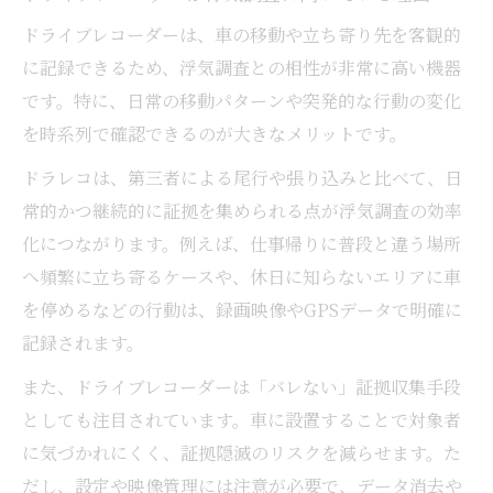
浮気調査結果をもとにした今後の対応策
ドライブレコーダーは、車の移動や立ち寄り先を客観的
に記録できるため、浮気調査との相性が非常に高い機器
証拠を活かした関係修復と話し合いの進め
です。特に、日常の移動パターンや突発的な行動の変化
方
を時系列で確認できるのが大きなメリットです。
再発を防ぐための監視・チェック体制の構
築
ドラレコは、第三者による尾行や張り込みと比べて、日
常的かつ継続的に証拠を集められる点が浮気調査の効率
化につながります。例えば、仕事帰りに普段と違う場所
へ頻繁に立ち寄るケースや、休日に知らないエリアに車
を停めるなどの行動は、録画映像やGPSデータで明確に
記録されます。
また、ドライブレコーダーは「バレない」証拠収集手段
としても注目されています。車に設置することで対象者
に気づかれにくく、証拠隠滅のリスクを減らせます。た
だし、設定や映像管理には注意が必要で、データ消去や