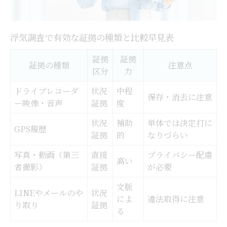
浮気調査で有効な証拠の種類と比較早見表
証拠
証拠
証拠の種類
注意点
区分
力
ドライブレコーダ
状況
中程
保存・消去に注意
ー映像・音声
証拠
度
状況
補助
単体では決定打に
GPS履歴
証拠
的
なりづらい
写真・動画（第三
直接
プライバシー配慮
高い
者撮影）
証拠
が必要
文脈
LINEやメールのや
状況
によ
違法取得に注意
り取り
証拠
る