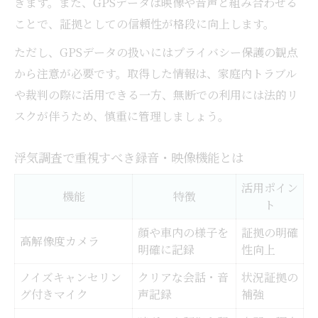
きます。また、GPSデータは映像や音声と組み合わせる
ことで、証拠としての信頼性が格段に向上します。
ただし、GPSデータの扱いにはプライバシー保護の観点
から注意が必要です。取得した情報は、家庭内トラブル
や裁判の際に活用できる一方、無断での利用には法的リ
スクが伴うため、慎重に管理しましょう。
浮気調査で重視すべき録音・映像機能とは
活用ポイン
機能
特徴
ト
顔や車内の様子を
証拠の明確
高解像度カメラ
明確に記録
性向上
ノイズキャンセリン
クリアな会話・音
状況証拠の
グ付きマイク
声記録
補強