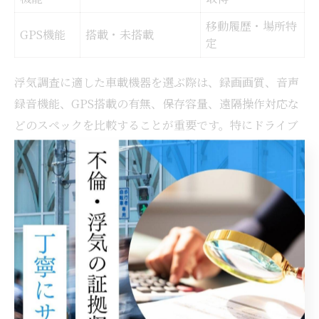
移動履歴・場所特
GPS機能
搭載・未搭載
定
浮気調査に適した車載機器を選ぶ際は、録画画質、音声
録音機能、GPS搭載の有無、保存容量、遠隔操作対応な
どのスペックを比較することが重要です。特にドライブ
レコーダーは、映像だけでなく音声や位置情報も記録で
きるモデルが増えており、調査の証拠能力を高めるため
にこれらの機能を総合的に確認しましょう。
例えば、フルハイビジョン以上の高解像度カメラを搭載
した機種は夜間の映像も鮮明に記録でき、GPS機能付き
であれば車の移動履歴も残せます。音声録音機能の有無
も、車内での会話や電話のやりとりなど重要な証拠取得
につながります。