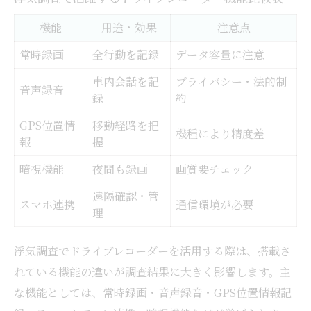
浮気調査中のデータ削除・オフ対策チェッ
ク表
機能
用途・効果
注意点
ドラレコの証拠が消されるリスクとその防
常時録画
全行動を記録
データ容量に注意
止策
車内会話を記
プライバシー・法的制
音声録音
削除や設定変更がばれる浮気調査の注意点
録
約
浮気調査でSDカード管理に失敗しないコツ
GPS位置情
移動経路を把
機種により精度差
ドライブレコーダーのオフ操作に潜む危険
報
握
性
暗視機能
夜間も録画
画質要チェック
車内録音やGPS情報が示す有効証拠
遠隔確認・管
スマホ連携
通信環境が必要
浮気調査で有効な証拠の種類と比較早見表
理
車内録音データが浮気調査で役立つ理由
浮気調査でドライブレコーダーを活用する際は、搭載さ
GPS情報から浮気調査に活かせる行動パタ
れている機能の違いが調査結果に大きく影響します。主
ーン
な機能としては、常時録画・音声録音・GPS位置情報記
録音と映像の組み合わせで証拠力を高める