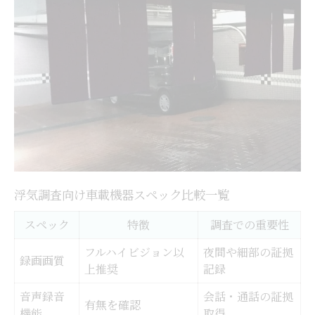
浮気調査向け車載機器スペック比較一覧
スペック
特徴
調査での重要性
フルハイビジョン以
夜間や細部の証拠
録画画質
上推奨
記録
音声録音
会話・通話の証拠
有無を確認
機能
取得