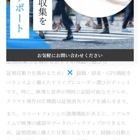
保存容量が大きい機種や、スマートフォン連携可能なモ
デルを選ぶことで、長時間の記録やデータの早期確認が
可能です。これらのスペックを一覧で比較し、目的や状
況に最適なドライブレコーダーを選ぶことが、効率的な
浮気調査の第一歩です。
お気軽にお問い合わせください
証拠収集力を高めるおすすめ機器の選び方
お気軽にお問い合わせください
証拠収集力を高めるためには、録画・録音・GPS機能を
バランスよく備えたドライブレコーダー選びがポイント
です。特に、映像と音声が同時に記録可能なモデルや、
クラウド保存対応機器は証拠消失リスクを減らせます。
また、スマートフォンとの連携機能があると、リアルタ
イムで映像の確認やデータのバックアップができるた
め、証拠隠滅に備えた対策にもなります。録画の自動上