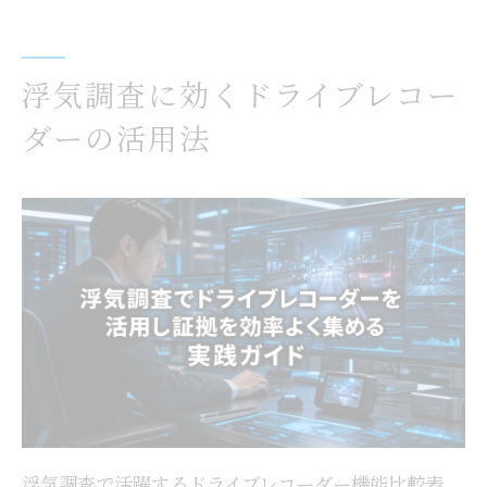
効性を解説
浮気調査ならどんなドライブレコーダーが
浮気調査に効くドライブレコー
最適か
ダーの活用法
録音やGPS活用で浮気調査の証拠力を強化
する方法
証拠収集を強化する車載機器の選び方
浮気調査向け車載機器スペック比較一覧
証拠収集力を高めるおすすめ機器の選び方
GPS搭載ドライブレコーダーの浮気調査活
用術
浮気調査で重視すべき録音・映像機能とは
車載機器とスマホ連携で浮気調査を効率化
データ削除やオフ対策を徹底解説
浮気調査で活躍するドライブレコーダー機能比較表