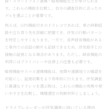
録・スマートフォン連携・暗視機能などが挙げられま
方法
す。これらの機能を比較し、自分の調査目的に合ったモ
浮気調査における直接証拠と状況証拠の違
デルを選ぶことが重要です。
い
例えば、GPS機能付きのドラレコであれば、車の移動経
相手にバレずに調査する注意点まとめ
路や立ち寄り先を詳細に把握でき、浮気の行動パターン
浮気調査をバレずに進めるポイントまとめ
を特定しやすくなります。一方で、音声録音機能がある
表
と車内での会話の断片も記録できるため、浮気相手との
相手に気づかれないドラレコ設定の工夫
接触の証拠となる場合があります。ただし、録音機能の
ドライブレコーダー浮気調査で失敗しない
利用にはプライバシーや法律上の注意も必要です。
秘訣
暗視機能やスマホ連携機能は、夜間や遠隔地での確認を
バレないための証拠管理と運用術
可能にし、証拠収集をより効率的に行えます。浮気調査
浮気調査中の削除・オフ操作を防ぐ方法
に最適なドラレコを選ぶ際は、これらの機能の有無や使
浮気再発リスクを見極めた今後の戦略
いやすさを比較し、機種選定の判断材料としましょう。
浮気調査後の再発リスク判断ポイント一覧
ドライブレコーダーが浮気調査に向いている理由
一度浮気した人の再犯率を知るメリット