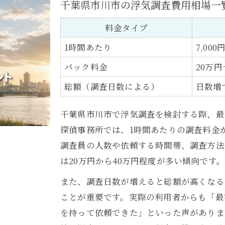
千葉県市川市の浮気調査費用相場一
証拠の質と費用の関係性を理解しよう
追加料金が発生しやすいケース
料金タイプ
依頼内容ごとの費用差に注目
1時間あたり
7,000
無駄なく依頼先を選ぶ見積もりのコツ
パック料金
20万円
浮気調査の見積もり比較ポイント早見表
総額（調査日数による）
日数増
見積もり時に必ず確認すべき項目とは
追加費用の有無を見抜くチェック法
千葉県市川市で浮気調査を検討する際、最
納得できる料金プランの選び方
探偵事務所では、1時間あたりの調査料金が約7
安さだけで選ばないための注意点
調査員の人数や依頼する時間帯、調査方法
は20万円から40万円程度が多い傾向です
短期の浮気調査は千葉県市川市でも可能か
市川市で短期浮気調査プランの可否比較
また、調査日数が増えると総額が高くなる
ことが重要です。実際の利用者からも「最
1日だけの浮気調査は依頼できる？
を持って依頼できた」といった声がありま
短期間で証拠を押さえるコツ