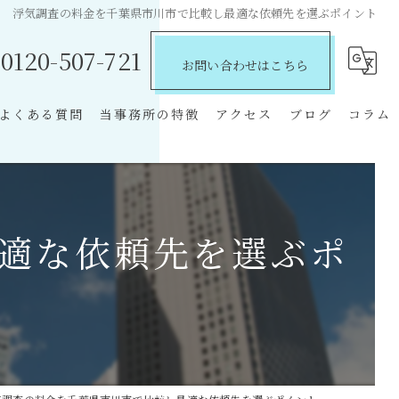
浮気調査の料金を千葉県市川市で比較し最適な依頼先を選ぶポイント
0120-507-721
お問い合わせはこちら
よくある質問
当事務所の特徴
アクセス
ブログ
コラム
探偵
費用
適な依頼先を選ぶポ
離婚
不倫
慰謝料