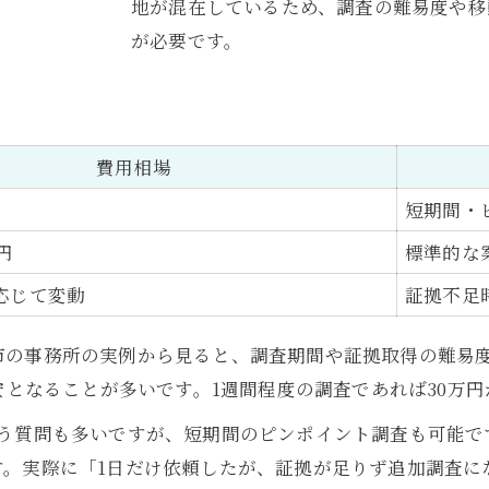
地が混在しているため、調査の難易度や移
短期調査のメリットとデメリット
が必要です。
急な依頼に対応できる浮気調査の特徴
効率重視で証拠を押さえる浮気調査の方法
効率的な浮気調査手法と費用目安一覧
費用相場
証拠の質を高める調査の進め方
慰謝料請求に使える証拠とは何か
円
短期間・
費用対効果を最大化する調査プラン
円
標準的な
無駄なく証拠を集めるための工夫
応じて変動
証拠不足
お気軽にお問い合わせください
お気軽にお問い合わせください
納得できる浮気調査の料金体系を徹底解説
市の事務所の実例から見ると、調査期間や証拠取得の難易
浮気調査の料金体系別メリット比較表
安となることが多いです。1週間程度の調査であれば30万
定額制と時間制の違いを知る
いう質問も多いですが、短期間のピンポイント調査も可能で
成功報酬型の特徴と注意点
す。実際に「1日だけ依頼したが、証拠が足りず追加調査に
調査費用の内訳を詳しく解説