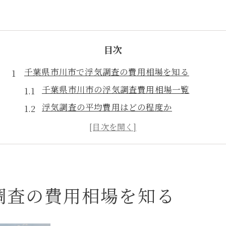
目次
千葉県市川市で浮気調査の費用相場を知る
千葉県市川市の浮気調査費用相場一覧
浮気調査の平均費用はどの程度か
相場から見る適正な浮気調査料金の特徴
費用が高額になるケースとは何か
安すぎる浮気調査の注意点とリスク
浮気調査を依頼する際に料金が変動する理由
調査の費用相場を知る
浮気調査の料金が変動する主な要素比較表
調査日数や人数で料金が変わる仕組み