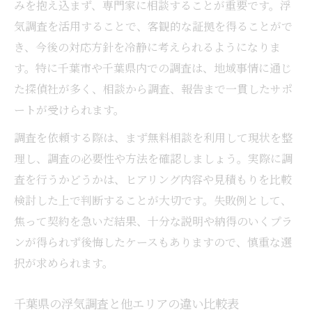
みを抱え込まず、専門家に相談することが重要です。浮
千葉市で納得できる浮気調査の秘訣
気調査を活用することで、客観的な証拠を得ることがで
調査結果に満足するための準備
き、今後の対応方針を冷静に考えられるようになりま
浮気調査費用を抑える方法を紹介
す。特に千葉市や千葉県内での調査は、地域事情に通じ
千葉県で効率良く浮気調査を進めるには
た探偵社が多く、相談から調査、報告まで一貫したサポ
ートが受けられます。
調査を依頼する際は、まず無料相談を利用して現状を整
理し、調査の必要性や方法を確認しましょう。実際に調
査を行うかどうかは、ヒアリング内容や見積もりを比較
検討した上で判断することが大切です。失敗例として、
焦って契約を急いだ結果、十分な説明や納得のいくプラ
ンが得られず後悔したケースもありますので、慎重な選
択が求められます。
千葉県の浮気調査と他エリアの違い比較表