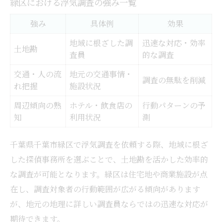
緑区における浮気調査の強み一覧
強み
具体例
効果
地域に根ざした調
迅速な対応・効率
土地勘
査員
的な調査
交通・人の流
地元の交通事情・
調査の無駄を削減
れ把握
施設状況
周辺傾向の熟
ホテル・飲食店の
行動パターンの予
知
利用状況
測
千葉県千葉市緑区で浮気調査を依頼する際、地域に根ざ
した探偵事務所を選ぶことで、土地勘を活かした効率的
な調査が可能となります。緑区は住宅地や商業施設が点
在し、調査対象者の行動範囲が広がる傾向があります
が、地元の地理に詳しい調査員ならではの迅速な対応が
期待できます。