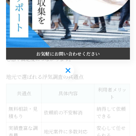
明性の高い対応が行われています。さらに、調査内容や
費用についても明確に説明し、追加料金の発生やトラブ
ルを未然に防ぐ体制が整っています。
例えば、調査結果が裁判資料としても利用できるよう、
写真や行動記録を正確に残すなど、信頼性の高い証拠収
集を徹底しています。こうした姿勢が、依頼者からの安
お気軽にお問い合わせください
心感や満足度につながります。
お気軽にお問い合わせください
地元で選ばれる浮気調査の共通点
利用者メリッ
共通点
具体内容
ト
無料相談・見
納得して依頼
依頼前の不安解消
積もり
できる
実績豊富な調
安心して任せ
地元案件に多数対応
査員
られる