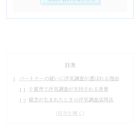
目次
パートナーの疑いに浮気調査が選ばれる理由
千葉市で浮気調査が支持される背景
疑念が生まれたときの浮気調査活用法
千葉県の浮気調査と他エリアの違い比較表
パートナーの行動変化に気づいたなら
浮気調査を選ぶ際の安心ポイント