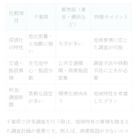
都市部（東
比較項
千葉県
京・横浜な
特徴やメリット
目
ど）
地元密着・
探偵社
地域事情に応じ
土地勘に強
大手が多い
の特性
た調査が可能
い
交通・
住宅地中
公共交通機
調査手法や移動
施設事
心・施設分
関・商業施設
手段に工夫が必
情
散
密集
要
料金/
柔軟な設定
標準化傾向あ
地域特性を考慮
調査時
が多い
り
したプラン
間
千葉県で浮気調査を行う際は、地域特有の事情を踏まえ
た調査計画が重要です。例えば、商業施設が少ないエリ