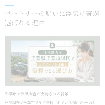
千葉市緑区で信頼される浮気調査の特徴
緑区における浮気調査の強み一覧
パートナーの疑いに浮気調査が
地域密着型の浮気調査が安心な理由
選ばれる理由
浮気調査で重視される信頼性とは
地元で選ばれる浮気調査の共通点
千葉市緑区の浮気調査と他地域の違い
浮気調査を依頼する前に知っておきたいポイン
ト
依頼前に確認したい浮気調査の流れ
千葉県の浮気調査費用比較表
浮気調査を依頼する際の注意点
調査会社選びで失敗しないコツ
千葉市で浮気調査が支持される背景
浮気調査の相談時に役立つ質問例
浮気調査が千葉市で多く支持されている理由の一つは、
安心して任せられる浮気調査の選び方