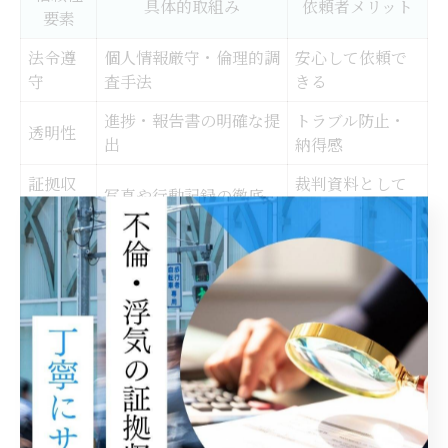
具体的取組み
依頼者メリット
要素
法令遵
個人情報厳守・倫理的調
安心して依頼で
守
査手法
きる
進捗・報告書の明確な提
トラブル防止・
透明性
出
納得感
証拠収
裁判資料として
写真や行動記録の徹底
集力
活用
浮気調査を依頼する際、最も重視されるのが調査会社の
信頼性です。信頼できる探偵事務所は、法令遵守を徹底
し、個人情報の取り扱いや調査手法においても倫理的な
配慮を欠かしません。
千葉市緑区で信頼されている探偵事務所では、調査中の
進捗報告や、調査終了後の詳細な報告書の提出など、透