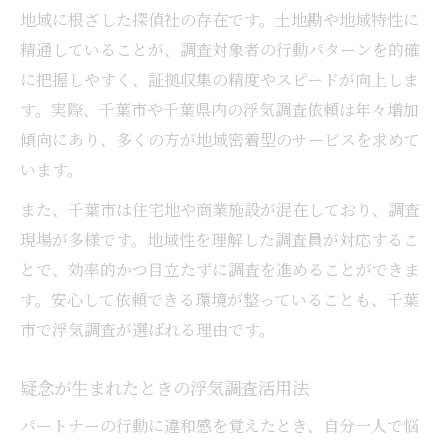
地域に根ざした探偵社の存在です。土地勘や地域特性に
信頼できる浮気調査会社の特徴まとめ表
精通していることが、調査対象者の行動パターンを的確
口コミや実績から見る浮気調査の選び方
に把握しやすく、証拠収集の精度やスピードが向上しま
千葉市で安心して依頼できる理由
す。実際、千葉市や千葉県内の浮気調査依頼は年々増加
浮気調査の比較ポイントを解説
傾向にあり、多くの方が地域密着型のサービスを求めて
女性目線で選ぶ浮気調査の基準
います。
千葉県で浮気調査を検討する際の心得とは
また、千葉市は住宅地や商業施設が混在しており、調査
千葉県で浮気調査を考える際の注意点
現場が多様です。地域性を理解した調査員が対応するこ
浮気調査の違法性と注意すべき点一覧
とで、効率的かつ目立たずに調査を進めることができま
す。安心して依頼できる環境が整っていることも、千葉
千葉県内での浮気調査の流れを紹介
市で浮気調査が選ばれる理由です。
安心して依頼できる浮気調査の心得
浮気調査のトラブルを避けるポイント
疑念が生まれたときの浮気調査活用法
納得できる浮気調査を行うためのコツ
パートナーの行動に違和感を覚えたとき、自分一人で悩
浮気調査の成功率を高めるコツ一覧