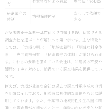
有資格者による調査
専門性・安心感
有
秘密厳守の
安心して依頼で
情報保護体制
体制
きる
浮気調査を千葉県千葉市緑区で依頼する際、信頼できる
調査会社を選ぶことが解決への第一歩です。主な特徴と
しては、「実績の明示」「地域密着型」「明確な料金体
系」「専門資格保有」「秘密厳守の体制」が挙げられま
す。これらの要素を備えている会社は、利用者の不安や
疑問に丁寧に対応し、納得のいく調査結果を提供してい
ます。
例えば、実績が豊富な会社は過去の調査件数や成功事例
を明確に示しており、相談時に具体的な事例をもとに説
明してくれます。また、千葉市の地域特性や生活圏に精
通した調査員が在籍することで、無駄のない効率的な証