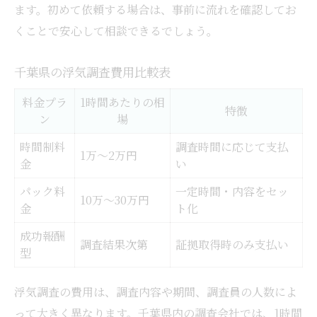
ます。初めて依頼する場合は、事前に流れを確認してお
くことで安心して相談できるでしょう。
千葉県の浮気調査費用比較表
料金プラ
1時間あたりの相
特徴
ン
場
時間制料
調査時間に応じて支払
1万～2万円
金
い
パック料
一定時間・内容をセッ
10万～30万円
金
ト化
成功報酬
調査結果次第
証拠取得時のみ支払い
型
浮気調査の費用は、調査内容や期間、調査員の人数によ
って大きく異なります。千葉県内の調査会社では、1時間