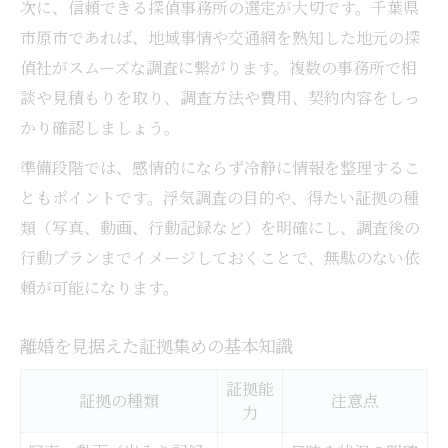
次に、信頼できる探偵事務所の選定が大切です。千葉県
市原市で証拠集めを成功させる秘訣
市原市であれば、地域事情や交通網を熟知した地元の探
浮気調査の無料相談を活用するメリット
偵社がスムーズな調査に繋がります。複数の事務所で相
証拠集めでよくある不安と対策方法
談や見積もりを取り、調査方法や費用、契約内容をしっ
かり確認しましょう。
準備段階では、感情的にならず冷静に情報を整理するこ
ともポイントです。浮気調査の目的や、得たい証拠の種
類（写真、動画、行動記録など）を明確にし、調査後の
行動プランまでイメージしておくことで、無駄のない依
頼が可能になります。
離婚を見据えた証拠集めの基本知識
証拠能
証拠の種類
注意点
力