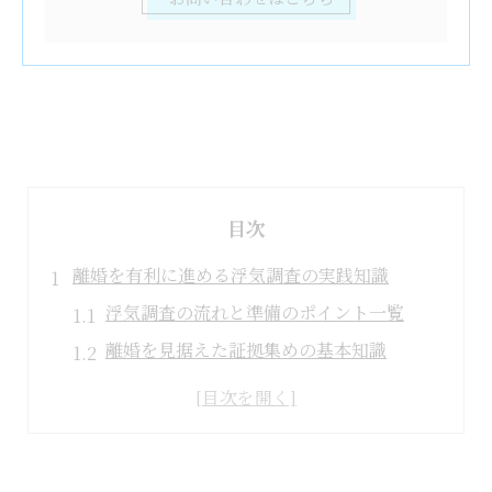
目次
離婚を有利に進める浮気調査の実践知識
浮気調査の流れと準備のポイント一覧
離婚を見据えた証拠集めの基本知識
浮気調査で得られる情報の範囲とは
市原市で浮気調査を依頼する際の注意点
浮気調査なら信頼性重視が成功の鍵