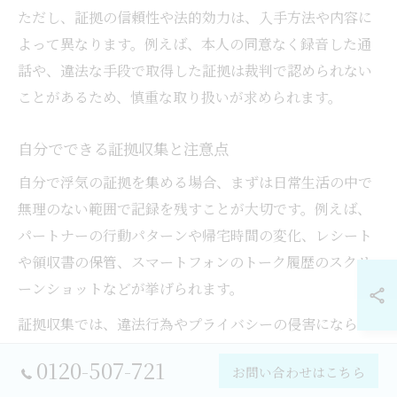
ただし、証拠の信頼性や法的効力は、入手方法や内容に
よって異なります。例えば、本人の同意なく録音した通
話や、違法な手段で取得した証拠は裁判で認められない
ことがあるため、慎重な取り扱いが求められます。
自分でできる証拠収集と注意点
自分で浮気の証拠を集める場合、まずは日常生活の中で
無理のない範囲で記録を残すことが大切です。例えば、
パートナーの行動パターンや帰宅時間の変化、レシート
や領収書の保管、スマートフォンのトーク履歴のスクリ
ーンショットなどが挙げられます。
証拠収集では、違法行為やプライバシーの侵害にならな
いよう注意が必要です。たとえば、無断でスマートフォ
0120-507-721
お問い合わせはこちら
ンのロックを解除したり、盗聴器の設置などは法律で禁