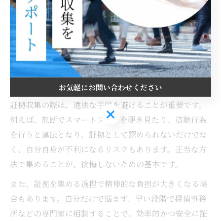
証拠収集を成功させるコツを徹底解説
浮気調査で証拠収集を成功させるには、感情に流されず
計画的に行動することが大切です。まず、どのような証
拠が必要かを明確にし、離婚や慰謝料請求に有利となる
証拠の条件を理解しましょう。証拠は一つだけでなく、
複数を組み合わせることで信憑性が高まります。
お気軽にお問い合わせください
証拠収集の際は、違法な手段を避けることが重要です。
お気軽にお問い合わせください
例えば、無断でスマートフォンを覗き見たり、盗聴行為
を行うと違法となり、証拠として認められないだけでな
く、自分自身が不利になるリスクもあります。正当な方
法で集めることが、後悔しないための基本です。
また、証拠を集める過程で精神的な負担が大きくなる場
合もあります。自分だけで悩まず、早い段階で探偵事務
所などの専門家に相談することで、効率的かつ安全に証