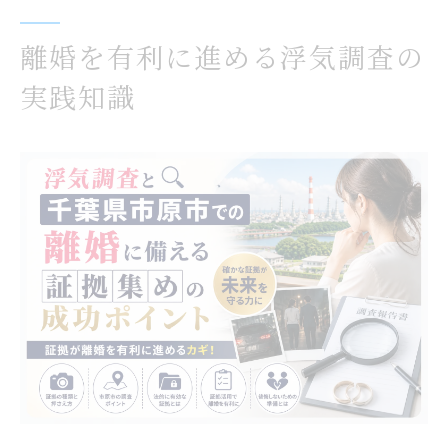
証拠収集で失敗しないための浮気調査術
浮気調査の証拠種類と有効性比較表
離婚を有利に進める浮気調査の
証拠収集を成功させるコツを徹底解説
実践知識
トーク履歴が浮気の証拠になる条件
浮気調査で失敗しやすい落とし穴とは
証拠を裁判で活かすためのポイント
浮気調査が明かす離婚時の決定的証拠とは
離婚時に有効な浮気調査証拠まとめ表
浮気調査が明らかにする証拠の種類
写真や動画はどこまで有利になるか
証拠の信頼性を高める調査方法
浮気調査で裁判に強い証拠を得る秘訣
確かな証拠を得るためにできること