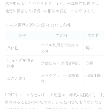
拠を集めることができるでしょう。千葉県市原市でも、
地元に根ざした探偵への相談が安心につながります。
トーク履歴が浮気の証拠になる条件
条件
内容例
有効性
ホテル利用を示唆する
具体性
高い
文言
日時・送受信者
送信日時・送信者明記
重要
特定
バックアップ・端末保
信頼性向
改ざん防止
存
上
LINEやメールなどのトーク履歴は、浮気の証拠として利
用されることが多いですが、どんな内容でも有効になる