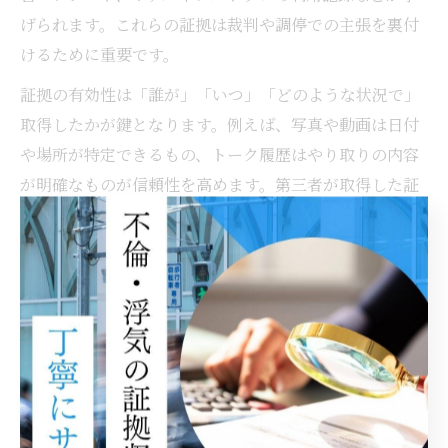
げられます。これらの証拠は裁判や調停での主張を裏付
けるために重要です。
証拠の有効性は「誰が」「いつ」「どのような状況で」
取得したかが鍵となります。例えば、写真や動画は日付
や場所が特定できるもの、トーク履歴はやり取りの内容
が明確なものが信頼性を高めます。第三者が取得した証
拠や、改ざんの疑いがないものほど裁判での評価が高く
なります。
具体的には、探偵が撮影したホテル出入りの写真は非常
に強い証拠となりやすい一方、個人が入手した録音やト
ーク履歴は補助的な扱いになるケースもあります。証拠
の種類ごとの特徴やリスクを理解し、状況に応じて複数
を組み合わせて収集することが成功のポイントです。