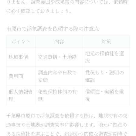
りません。調査範囲や成果物の内容については、依頼時
に必ず確認しておきましょう。
市原市で浮気調査を依頼する際の注意点
ポイント
内容
対策
地元の探偵社を選
地域事情
交通事情・土地勘
択
調査内容や日数で
見積もり・説明の
費用面
変動
確認
個人情報管
秘密保持体制の有
信頼性・実績を重
理
無
視
千葉県市原市で浮気調査を依頼する際は、地域特有の交
通事情や土地勘が調査効率に影響します。地元に拠点の
ある探偵社を選ぶことで、迅速かつ的確な調査が期待で