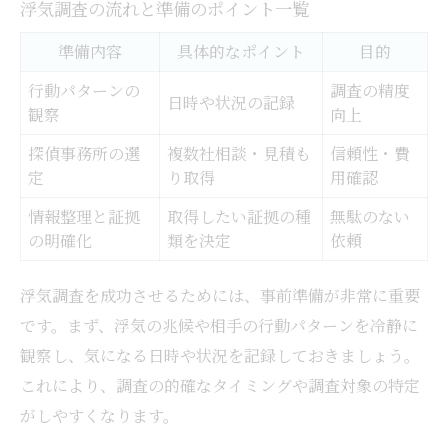
浮気調査で集めるべき証拠一覧表
浮気調査の流れと準備のポイント一覧
自分でできる証拠収集と注意点
準備内容
具体的なポイント
目的
探偵活用で証拠の確実性を高める方法
行動パターンの
調査の精度
浮気調査を依頼する前に準備したいこと
日時や状況の記録
観察
向上
証拠保全のための失敗しないコツ
探偵事務所の選
複数社相談・見積も
信頼性・費
浮気調査の費用と証拠の重要ポイント解説
定
り取得
用確認
浮気調査の費用相場とプラン比較表
情報整理と証拠
取得したい証拠の種
無駄のない
費用を抑えて証拠を集める工夫とは
の明確化
類を決定
依頼
浮気調査費用の内訳と相場感を知る
浮気調査を成功させるためには、事前準備が非常に重要
証拠の質と費用のバランスを考える
です。まず、浮気の兆候や相手の行動パターンを冷静に
離婚準備で見落としがちな費用ポイント
観察し、気になる日時や状況を記録しておきましょう。
千葉県市原市で安心して証拠集めを始める方法
これにより、調査の的確なタイミングや調査対象の特定
市原市で選ばれる浮気調査の特徴比較
がしやすくなります。
安心できる浮気調査依頼の流れ