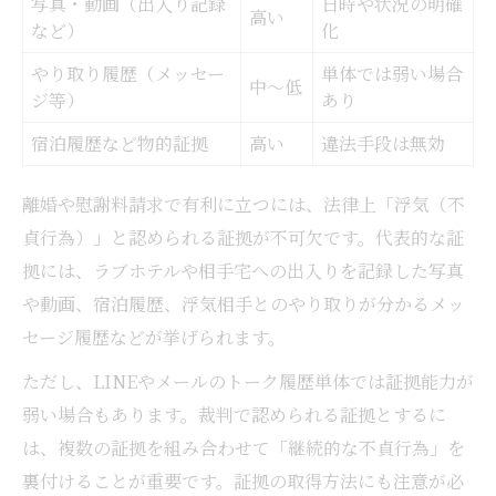
写真・動画（出入り記録
日時や状況の明確
高い
など）
化
やり取り履歴（メッセー
単体では弱い場合
中〜低
ジ等）
あり
宿泊履歴など物的証拠
高い
違法手段は無効
離婚や慰謝料請求で有利に立つには、法律上「浮気（不
貞行為）」と認められる証拠が不可欠です。代表的な証
拠には、ラブホテルや相手宅への出入りを記録した写真
や動画、宿泊履歴、浮気相手とのやり取りが分かるメッ
セージ履歴などが挙げられます。
ただし、LINEやメールのトーク履歴単体では証拠能力が
弱い場合もあります。裁判で認められる証拠とするに
は、複数の証拠を組み合わせて「継続的な不貞行為」を
裏付けることが重要です。証拠の取得方法にも注意が必