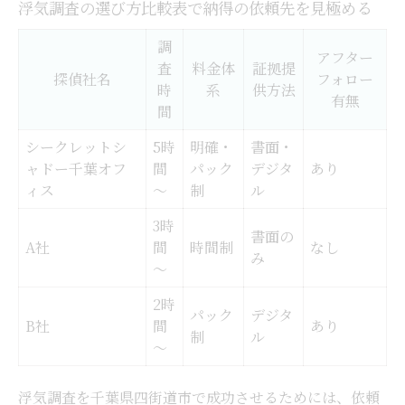
ック
浮気調査の選び方比較表で納得の依頼先を見極める
浮気調査の信頼性を高めるコツを紹介
調
アフター
女性が安心できる浮気調査事務所の選び方
査
料金体
証拠提
探偵社名
フォロー
時
系
供方法
成功率が高い浮気調査のポイントを知ろう
有無
間
浮気調査依頼時のトラブル回避法とは
シークレットシ
5時
明確・
書面・
初めて浮気調査を検討する女性が持つ疑問と解
ャドー千葉オフ
間
パック
デジタ
あり
決策
ィス
～
制
ル
浮気調査でよくある女性の疑問と解決策一
3時
書面の
覧
A社
間
時間制
なし
み
～
初めてでも安心な浮気調査依頼の流れ
2時
浮気調査を検討するなら知っておきたい費
パック
デジタ
B社
間
あり
用感
制
ル
～
女性が抱く浮気調査の不安を減らす方法
浮気調査を依頼する前の準備とは
浮気調査を千葉県四街道市で成功させるためには、依頼