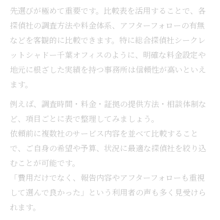
先選びが極めて重要です。比較表を活用することで、各
浮気調査で心の負担を減らす相談先の探し方
探偵社の調査方法や料金体系、アフターフォローの有無
心の負担を減らす浮気調査相談先比較表
などを客観的に比較できます。特に総合探偵社シークレ
浮気調査相談で重視すべきサポート内容
ットシャドー千葉オフィスのように、明確な料金設定や
安心して話せる浮気調査相談先を選ぶコツ
地元に根ざした実績を持つ事務所は信頼性が高いといえ
浮気調査の相談先選びで失敗しない方法
ます。
女性が頼れる浮気調査の無料相談の活用術
例えば、調査時間・料金・証拠の提供方法・相談体制な
浮気調査の費用や成功率の現実と賢い依頼法
ど、項目ごとに表で整理してみましょう。
浮気調査の費用相場と成功率を比較表で解
依頼前に複数社のサービス内容を並べて比較すること
説
で、ご自身の希望や予算、状況に最適な探偵社を絞り込
浮気調査の費用を抑えるための選び方
むことが可能です。
成功率が高い浮気調査の特徴とは
「費用だけでなく、報告内容やアフターフォローも重視
して選んで良かった」という利用者の声も多く見受けら
浮気調査依頼時に失敗しない賢い方法
れます。
浮気調査の費用内訳を理解し納得の契約を