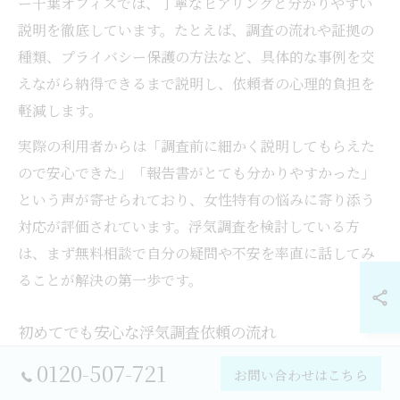
ー千葉オフィスでは、丁寧なヒアリングと分かりやすい
説明を徹底しています。たとえば、調査の流れや証拠の
種類、プライバシー保護の方法など、具体的な事例を交
えながら納得できるまで説明し、依頼者の心理的負担を
軽減します。
実際の利用者からは「調査前に細かく説明してもらえた
ので安心できた」「報告書がとても分かりやすかった」
という声が寄せられており、女性特有の悩みに寄り添う
対応が評価されています。浮気調査を検討している方
は、まず無料相談で自分の疑問や不安を率直に話してみ
ることが解決の第一歩です。
初めてでも安心な浮気調査依頼の流れ
0120-507-721
手順
主な内容
ポイント
お問い合わせはこちら