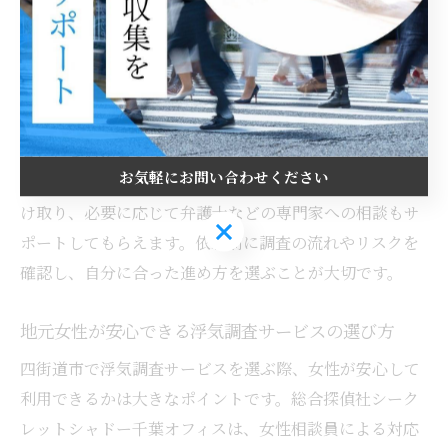
況や希望をしっかり伝え、調査内容や費用の説明を受け
ましょう。その後、納得できた場合に正式契約となり、
調査がスタートします。
調査中は適宜進捗報告があり、不安や疑問があれば担当
者とこまめにコミュニケーションを取ることが成功への
お気軽にお問い合わせください
近道です。最後に、証拠となる報告書や写真データを受
け取り、必要に応じて弁護士などの専門家への相談もサ
お気軽にお問い合わせください
ポートしてもらえます。依頼前に調査の流れやリスクを
確認し、自分に合った進め方を選ぶことが大切です。
地元女性が安心できる浮気調査サービスの選び方
四街道市で浮気調査サービスを選ぶ際、女性が安心して
利用できるかは大きなポイントです。総合探偵社シーク
レットシャドー千葉オフィスは、女性相談員による対応