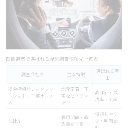
四街道市で選ばれる浮気調査依頼先一覧表
選ばれる理
調査会社名
主な特徴
由
総合探偵社シークレッ
地元密着・丁
高評価・成
トシャドー千葉オフィ
寧なヒアリン
功率・実績
ス
グ
相談しやす
費用明確・報
他社A
さ・明朗会
告書が丁寧
計