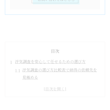
目次
浮気調査を安心して任せるための選び方
浮気調査の選び方比較表で納得の依頼先を
見極める
安心できる浮気調査には何が必要か考える
信頼重視の女性向け浮気調査相談のポイン
ト
地元密着型の浮気調査がもたらす安心感と