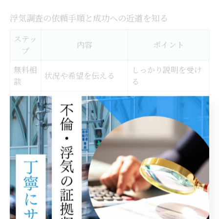
浮気調査の依頼手順と成功への近道を知る
ステッ
内容
ポイント
プ
無料相
しっかり説明を受け
状況や希望を伝える
談
る
正式契
調査内容・費用説明後
納得してから契約
約
に契約
調査開
コミュニケーション
進捗報告や疑問解消
始
が重要
調査完
報告書・写真データ受
必要に応じ弁護士相
了
取
談も
浮気調査をスムーズに進めるためには、事前準備と正し
い依頼手順の理解が欠かせません。まずは無料相談で状