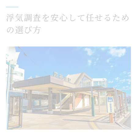
は
浮気調査を安心して任せるため
浮気調査依頼なら事前相談の活用がカギ
の選び方
千葉県四街道市で確かな浮気調査を依頼する方
法
四街道市で選ばれる浮気調査依頼先一覧表
浮気調査の依頼手順と成功への近道を知る
地元女性が安心できる浮気調査サービスの
選び方
浮気調査を依頼するなら現地相談のメリッ
トも確認
四街道市で対応可能な浮気調査の範囲とは
信頼できる浮気調査の秘訣がわかる一歩
信頼できる浮気調査の特徴を比較表でチェ