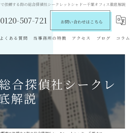
市で依頼する際の総合探偵社シークレットシャドー千葉オフィス徹底解説
0120-507-721
お問い合わせはこちら
よくある質問
当事務所の特徴
アクセス
ブログ
コラム
探偵
費用
総合探偵社シークレ
離婚
底解説
不倫
慰謝料