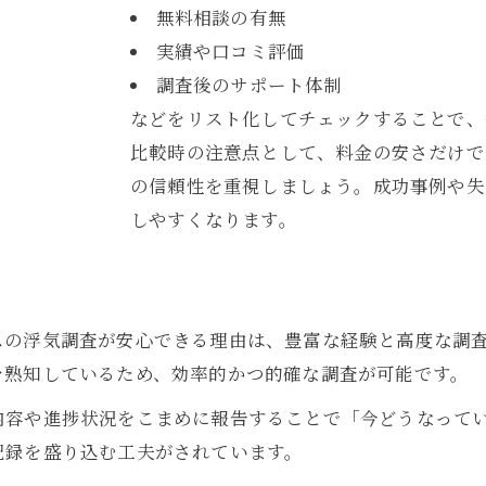
習志野市で浮気調査が信頼される理由
無料相談の有無
実績や口コミ評価
地域事情に精通した浮気調査の魅力
調査後のサポート体制
浮気調査の証拠取得で後悔しないために
などをリスト化してチェックすることで、
証拠取得のポイントを表で整理
比較時の注意点として、料金の安さだけで
浮気調査で後悔しない証拠の集め方
の信頼性を重視しましょう。成功事例や失
裁判に強い証拠を得る浮気調査術
しやすくなります。
確実な証拠取得のための浮気調査活用法
失敗しない浮気調査証拠収集のコツ
お気軽にお問い合わせください
お気軽にお問い合わせください
経験豊富な調査力が導く真実の発見
スの浮気調査が安心できる理由は、豊富な経験と高度な調
調査力の違いを表で徹底比較
を熟知しているため、効率的かつ的確な調査が可能です。
経験豊富な浮気調査が選ばれる理由
内容や進捗状況をこまめに報告することで「今どうなって
真実発見に強い浮気調査の流れ
記録を盛り込む工夫がされています。
調査実績豊富な浮気調査の安心感