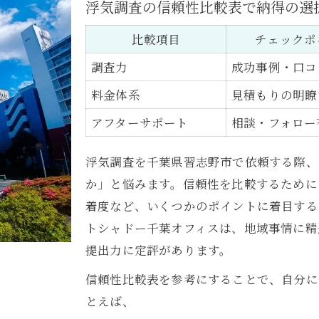
浮気調査の信頼性比較表で納得の選
浮気調査のサポート体制が充実する理由
初めてでも安心な浮気調査の流れ
比較項目
チェックポ
浮気調査で押さえるべき安心基準
調査力
成功事例・口コ
依頼前に知りたい浮気調査の進め方
料金体系
見積もりの明瞭
浮気調査の進行ステップを表で解説
アフターサポート
相談・フォロー
依頼前に把握したい浮気調査の流れ
浮気調査を円滑に進めるための準備
浮気調査を千葉県習志野市で依頼する際、
調査依頼時の不安を解消するポイント
か」と悩みます。信頼性を比較するために
浮気調査における相談の活用方法
着度など、いくつかのポイントに着目する
トシャドー千葉オフィスは、地域事情に精
千葉県習志野市で叶う確かな浮気調査
提出力に定評があります。
地域密着型浮気調査サービス比較表
信頼性比較表を参考にすることで、自分に
習志野市で選ばれる浮気調査の強み
とえば、
地元で安心できる浮気調査の特徴