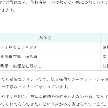
厳守の徹底など、依頼者第一の姿勢が安心感につながって
浮気調査で真実を導く技術とは
できます。
具体例
料・丁寧なヒアリング
気
性相談員在籍・面談室
安
用明示・無理な勧誘なし
納
とても重要なポイントです。総合探偵社シークレットシャ
った丁寧なヒアリングを行っています。
りやすく説明し、無理な勧誘や契約を行わないため、初め
いてくれて安心できた」という声が多く寄せられています