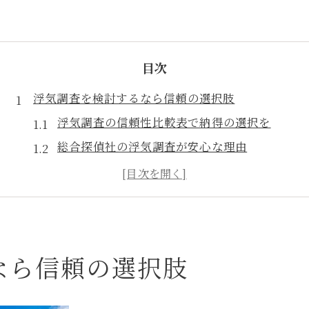
目次
浮気調査を検討するなら信頼の選択肢
浮気調査の信頼性比較表で納得の選択を
総合探偵社の浮気調査が安心な理由
相談しやすい浮気調査の特徴を知る
浮気調査を依頼する際の注意点まとめ
信頼できる浮気調査を選ぶコツ
安心感で選ぶ浮気調査の最新事情
なら信頼の選択肢
調査方法やサービス内容を表で解説
最新の浮気調査事情と安心ポイント