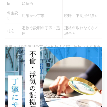
-
情
に精通
料金説
明確かつ丁寧
曖昧、不明点が多い
明
進捗や説明が丁寧・迅
連絡が取れなくなる
対応
速
場合も
浮気調査を千葉県千葉市で依頼する際、信頼できる調査
員を見極めることは極めて重要です。信頼性の高い調査
員には、豊富な調査経験や地域事情への精通、丁寧な対
応力など複数の共通点が見られます。加えて、調査報告
書の質や守秘義務の徹底、明確な料金説明も信頼性の指
標となります。
例えば、千葉市内の地理や交通網を熟知している調査員
は、効率的かつ確実に調査を進行できます。また、調査
の進捗や結果報告が迅速かつ分かりやすい場合、依頼者