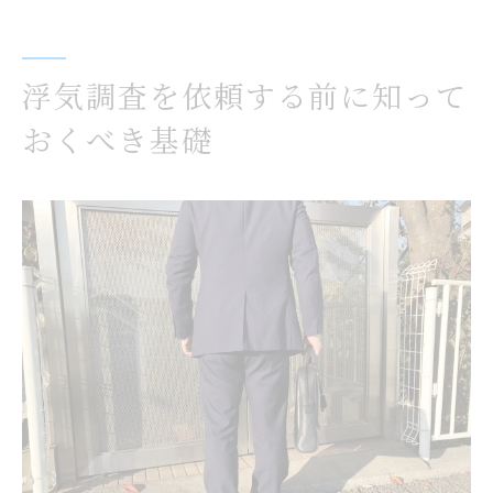
浮気調査依頼時に確認すべきポイント
調査員選びが安心の浮気調査につながる理由
信頼できる調査員の特徴を比較で紹介
浮気調査を依頼する前に知って
浮気調査で調査員の経験が重要な理由
おくべき基礎
調査員選びの失敗例とその回避策
女性視点で選ぶ浮気調査調査員のポイント
調査員と相談時に確認すべき項目
千葉県千葉市で信頼される浮気調査の特徴
千葉市の浮気調査サービス比較表
信頼される浮気調査の条件とは
安心して依頼できる調査のポイント
口コミで選ぶ千葉市の浮気調査
浮気調査の実績が信頼につながる理由
納得できる浮気調査を目指すなら費用の透明性