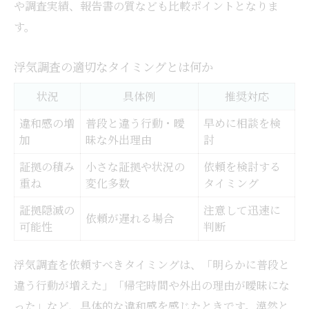
や調査実績、報告書の質なども比較ポイントとなりま
す。
浮気調査の適切なタイミングとは何か
状況
具体例
推奨対応
違和感の増
普段と違う行動・曖
早めに相談を検
加
昧な外出理由
討
証拠の積み
小さな証拠や状況の
依頼を検討する
重ね
変化多数
タイミング
証拠隠滅の
注意して迅速に
依頼が遅れる場合
可能性
判断
浮気調査を依頼すべきタイミングは、「明らかに普段と
違う行動が増えた」「帰宅時間や外出の理由が曖昧にな
った」など、具体的な違和感を感じたときです。漠然と