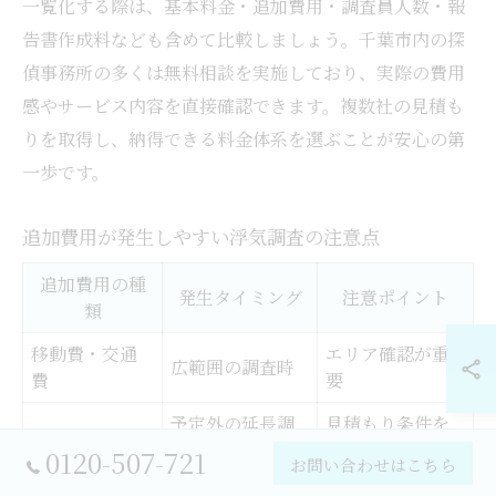
一覧化する際は、基本料金・追加費用・調査員人数・報
告書作成料なども含めて比較しましょう。千葉市内の探
偵事務所の多くは無料相談を実施しており、実際の費用
感やサービス内容を直接確認できます。複数社の見積も
りを取得し、納得できる料金体系を選ぶことが安心の第
一歩です。
追加費用が発生しやすい浮気調査の注意点
追加費用の種
発生タイミング
注意ポイント
類
移動費・交通
エリア確認が重
広範囲の調査時
費
要
予定外の延長調
見積もり条件を
調査延長料金
査時
確認
0120-507-721
お問い合わせはこちら
証拠資料編集
写真・動画編集
料金の明示を確