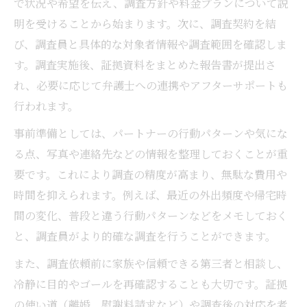
で状況や希望を伝え、調査方針や料金プランについて説
調査中のプライバシー保護と安心感を徹底解説
明を受けることから始まります。次に、調査契約を結
浮気調査におけるプライバシー配慮の比較
び、調査員と具体的な対象者情報や調査範囲を確認しま
表
す。調査実施後、証拠資料をまとめた報告書が提出さ
プライバシー保護の観点から見る浮気調査
れ、必要に応じて弁護士への連携やアフターサポートも
調査中も安心できる情報管理の工夫
行われます。
個人情報を守る浮気調査の選び方
事前準備としては、パートナーの行動パターンや気にな
プライバシー重視の浮気調査が選ばれる理
る点、写真や連絡先などの情報を整理しておくことが重
由
要です。これにより調査の精度が高まり、無駄な費用や
時間を抑えられます。例えば、最近の外出頻度や帰宅時
間の変化、普段と違う行動パターンなどをメモしておく
と、調査員がより的確な調査を行うことができます。
また、調査依頼前に家族や信頼できる第三者と相談し、
冷静に目的やゴールを再確認することも大切です。証拠
の使い道（離婚、慰謝料請求など）や調査後の対応を考