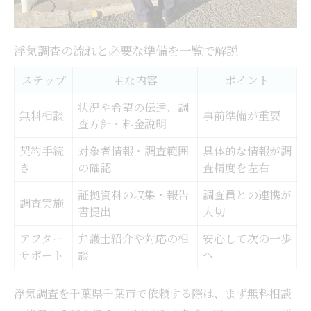
が鍵
浮気調査の料金体系を比較しやすく一覧化
浮気調査の流れと必要な準備を一覧で解説
追加費用が発生しやすい浮気調査の注意点
ステップ
主な内容
ポイント
費用明細で分かる信頼できる浮気調査
状況や希望の伝達、調
浮気調査の見積もり依頼時のコツ
無料相談
事前準備が重要
査方針・料金説明
費用の透明性が安心感につながる理由
契約手続
対象者情報・調査範囲
具体的な情報が調
法的証拠として有効な浮気調査報告書のポイン
き
の確認
査精度を左右
ト
証拠資料の収集・報告
調査員との連携が
調査実施
浮気調査の報告書で押さえるべき要素一覧
書提出
大切
法廷で使える浮気調査報告書の要件
アフター
弁護士紹介や対応の相
安心して次の一歩
証拠力を高める浮気調査のポイント
サポート
談
へ
浮気調査報告書のチェックリスト
浮気調査を千葉県千葉市で依頼する際は、まず無料相談
報告書作成時に注意したい法律知識