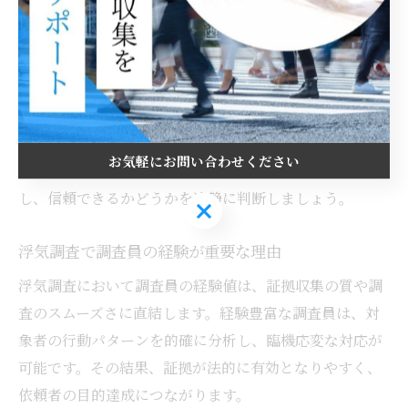
は安心して任せられます。無料相談や見積もりの段階で
丁寧に説明してくれる点も、信頼性を測るポイントで
す。
一方で、契約内容や費用の説明が曖昧な調査員や、実
績・口コミが極端に少ない場合は注意が必要です。比較
お気軽にお問い合わせください
検討する際は、複数の探偵事務所・調査員の特徴を整理
し、信頼できるかどうかを冷静に判断しましょう。
お気軽にお問い合わせください
浮気調査で調査員の経験が重要な理由
浮気調査において調査員の経験値は、証拠収集の質や調
査のスムーズさに直結します。経験豊富な調査員は、対
象者の行動パターンを的確に分析し、臨機応変な対応が
可能です。その結果、証拠が法的に有効となりやすく、
依頼者の目的達成につながります。