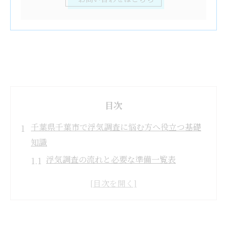
目次
千葉県千葉市で浮気調査に悩む方へ役立つ基礎
知識
浮気調査の流れと必要な準備一覧表
千葉市で安心して相談できる浮気調査の特
徴
初めて浮気調査を検討する際の心得
浮気調査のよくある質問とその対応策