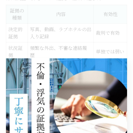
証拠の
内容
有効性
種類
決定的
写真、動画、ラブホテルの出
裁判で有効
証拠
入り記録
状況証
頻繁な外出、不審な連絡履
単独では弱い
拠
歴
行動メ
裏付けとして
時系列で記録したメモ
モ
有効
浮気調査で重視される証拠には、「決定的証拠」と「状
況証拠」があります。決定的証拠とは、浮気の事実を明
確に示す写真や動画、ラブホテルへの出入り記録などが
該当します。一方、状況証拠は頻繁な外出や不審な連絡
履歴などで、事実の裏付けにはなりますが単独では弱い