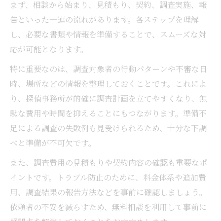
証拠不十分にならないための注意点
まず、相談から始まり、見積もり、契約、調査実施、報
告といった一連の流れがあります。各ステップを理解
浮気調査の記録が離婚に与える影響
し、必要な書類や情報を準備することで、スムーズな対
違法行為を避けて安心できる調査依頼にする要
応が可能となります。
点
特に重要なのは、調査対象者の行動パターンや不審な日
浮気調査で避けるべき違法行為一覧
時、場所などの情報を整理しておくことです。これによ
安心できる浮気調査依頼の見極め方
り、探偵事務所が的確に調査計画を立てやすくなり、無
違法リスクを減らす依頼方法のポイント
駄な費用や時間を抑えることにもつながります。準備不
探偵業のルールと浮気調査の注意事項
足による調査の失敗例も見受けられるため、十分な下調
女性にも安心な調査体制の選び方
べと準備が不可欠です。
また、調査費用の見積もりや契約内容の確認も重要なポ
イントです。トラブル防止のために、料金体系や追加費
用、調査結果の報告方法などを事前に確認しましょう。
依頼者の不安を減らすため、無料相談を利用して事前に