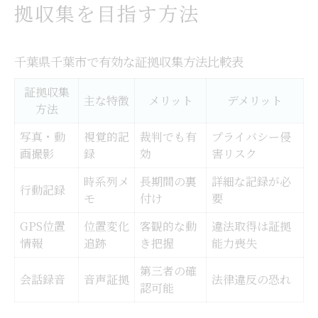
拠収集を目指す方法
千葉県千葉市で有効な証拠収集方法比較表
証拠収集
主な特徴
メリット
デメリット
方法
写真・動
視覚的記
裁判でも有
プライバシー侵
画撮影
録
効
害リスク
時系列メ
長期間の裏
詳細な記録が必
行動記録
モ
付け
要
GPS位置
位置変化
客観的な動
違法取得は証拠
情報
追跡
き把握
能力喪失
第三者の確
会話録音
音声証拠
法律違反の恐れ
認可能