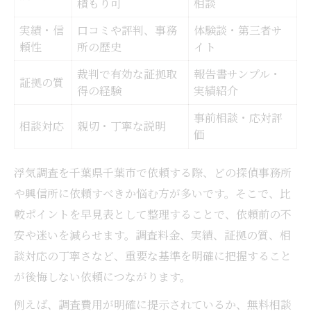
積もり可
相談
実績・信
口コミや評判、事務
体験談・第三者サ
頼性
所の歴史
イト
裁判で有効な証拠取
報告書サンプル・
証拠の質
得の経験
実績紹介
事前相談・応対評
相談対応
親切・丁寧な説明
価
浮気調査を千葉県千葉市で依頼する際、どの探偵事務所
や興信所に依頼すべきか悩む方が多いです。そこで、比
較ポイントを早見表として整理することで、依頼前の不
安や迷いを減らせます。調査料金、実績、証拠の質、相
談対応の丁寧さなど、重要な基準を明確に把握すること
が後悔しない依頼につながります。
例えば、調査費用が明確に提示されているか、無料相談