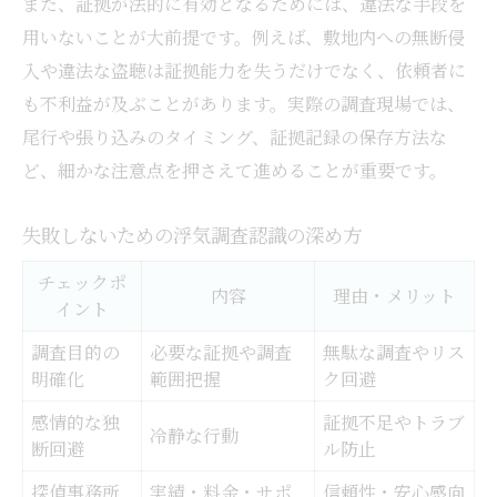
また、証拠が法的に有効となるためには、違法な手段を
用いないことが大前提です。例えば、敷地内への無断侵
入や違法な盗聴は証拠能力を失うだけでなく、依頼者に
も不利益が及ぶことがあります。実際の調査現場では、
尾行や張り込みのタイミング、証拠記録の保存方法な
ど、細かな注意点を押さえて進めることが重要です。
失敗しないための浮気調査認識の深め方
チェックポ
内容
理由・メリット
イント
調査目的の
必要な証拠や調査
無駄な調査やリス
明確化
範囲把握
ク回避
感情的な独
証拠不足やトラブ
冷静な行動
断回避
ル防止
探偵事務所
実績・料金・サポ
信頼性・安心感向