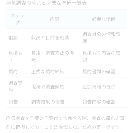
浮気調査の流れと必要な準備一覧表
成功率を高める相談時のコツ
浮気調査依頼でよくあるトラブル事例
ステッ
内容
必要な準備
プ
女性目線で選ぶ浮気調査の安心ポイント
調査対象の情報整
後悔しない浮気調査依頼のための比較と選び方
相談
状況や目的を相談
理
浮気調査の比較ポイント早見表
見積も
費用・調査方法の提
見積もり内容の確
千葉市で選ぶべき浮気調査の基準
り
示
認
浮気調査の口コミや評判を活かす方法
契約
正式な契約締結
契約書類の確認
依頼先選びで失敗しないための注意事項
調査実
女性が安心できる調査会社の特徴
現場で調査開始
追加情報の提供
施
離婚や慰謝料請求に活かす浮気調査の証拠とは
報告
調査結果の報告
報告内容の確認
離婚や慰謝料に有効な証拠種類一覧
浮気調査で裁判に強い証拠を残す方法
浮気調査を千葉県千葉市で依頼する際、調査の流れを事
慰謝料請求で重視される浮気調査の証拠
前に把握しておくことは後悔しないための第一歩です。