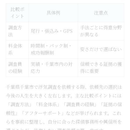
比較ポ
具体例
注意点
イント
調査方
手法ごとに得意分野
尾行・張込み・GPS
法
が異なる
料金体
時間制・パック制・
安さだけで選ばない
系
成功報酬制
調査員
実績・千葉市内の対
信頼できる証拠の獲
の経験
応力
得に重要
千葉県千葉市で浮気調査を依頼する際、依頼先の選択は
今後の人生を大きく左右します。主な比較ポイントには
「調査方法」「料金体系」「調査員の経験」「証拠の信
頼性」「アフターサポート」などが挙げられます。これ
らを事前に整理し、自分に合った探偵事務所や興信所を