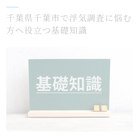
不安を解消する浮気調査のサポート体制
千葉県千葉市で浮気調査に悩む
浮気調査の認識を深め確実な証拠収集を目指す
方へ役立つ基礎知識
方法
千葉県千葉市で有効な証拠収集方法比較表
浮気調査で押さえたい証拠の種類と選び方
証拠を確実に残すための調査ポイント
失敗しないための浮気調査認識の深め方
浮気調査に役立つ記録術と注意点
依頼時に押さえたい千葉エリア浮気調査のポイ
ント
千葉県千葉市の浮気調査依頼ポイント比較
表
浮気調査で信頼を得るための依頼方法