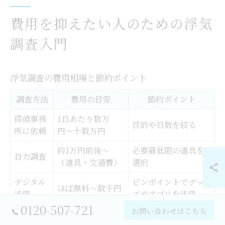
費用を抑えたい人のための浮気
調査入門
浮気調査の費用相場と節約ポイント
調査方法
費用の目安
節約ポイント
探偵事務
1日あたり数万
目的や日数を絞る
所に依頼
円〜十数万円
約1万円前後～
必要最低限の道具を
自力調査
（道具・交通費）
選択
デジタル
ピンポイントでグッ
ほぼ無料〜数千円
活用
ズやアプリを活用
0120-507-721
お問い合わせはこちら
浮気調査を自分で行う際、まず知っておきたいのが費用