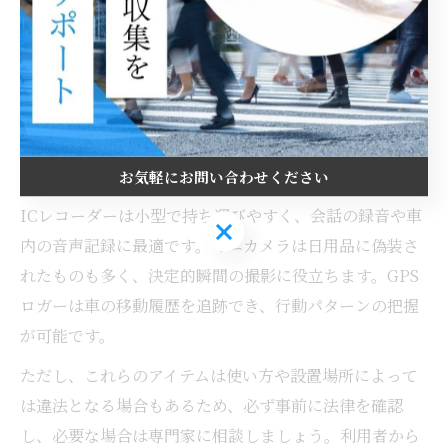
自分で使えるおすすめ浮気調査アイテム
自力で浮気調査を行う方に人気のアイテムには、ICレコ
ーダー、ミニカメラ、GPSロガー、スマートフォン用監
視アプリなどがあります。これらは千葉県内の利用者か
らも「役に立った」との声が多く、証拠集めの強い味方
です。
お気軽にお問い合わせください
ICレコーダーは小型で持ち運びやすく、会話の録音や車
お気軽にお問い合わせください
内の音声記録に最適です。ミニカメラは日用品に偽装さ
れたものも多く、決定的瞬間の撮影に役立ちます。GPS
ロガーは車の移動履歴を追跡でき、行動パターンの把握
が可能です。
ただし、これらのアイテムは使い方や設置場所によって
は違法となる場合もあるため、必ず事前に法律を確認
し、必要な場合は専門家に相談しましょう。利用者から