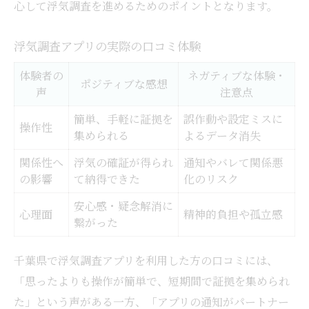
心して浮気調査を進めるためのポイントとなります。
浮気調査アプリの実際の口コミ体験
体験者の
ネガティブな体験・
ポジティブな感想
声
注意点
簡単、手軽に証拠を
誤作動や設定ミスに
操作性
集められる
よるデータ消失
関係性へ
浮気の確証が得られ
通知やバレて関係悪
の影響
て納得できた
化のリスク
安心感・疑念解消に
心理面
精神的負担や孤立感
繋がった
千葉県で浮気調査アプリを利用した方の口コミには、
「思ったよりも操作が簡単で、短期間で証拠を集められ
た」という声がある一方、「アプリの通知がパートナー