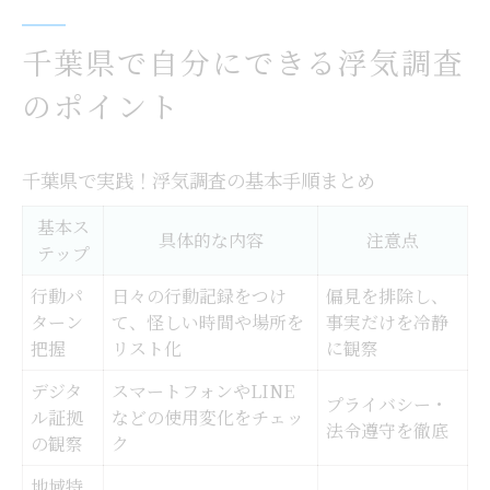
浮気調査を自力で始める方法と注意点
浮気調査を自分で行う手順一覧
千葉県で自分にできる浮気調査
自力調査でやってはいけないNG行動
のポイント
浮気調査のリスクと回避策を知る
LINEやアプリ活用時の注意点
千葉県で実践！浮気調査の基本手順まとめ
浮気調査経験者の体験談から学ぶ
基本ス
証拠集めに役立つ浮気調査グッズ活用術
具体的な内容
注意点
テップ
浮気調査グッズの種類と選び方比較
行動パ
日々の行動記録をつけ
偏見を排除し、
自分で使えるおすすめ浮気調査アイテム
ターン
て、怪しい時間や場所を
事実だけを冷静
グッズ活用で証拠を集めるコツ
把握
リスト化
に観察
iPhone対応の浮気調査グッズ紹介
デジタ
スマートフォンやLINE
プライバシー・
グッズの口コミと実際の効果を検証
ル証拠
などの使用変化をチェッ
法令遵守を徹底
の観察
ク
LINEやアプリを使った浮気調査のコツ
地域特