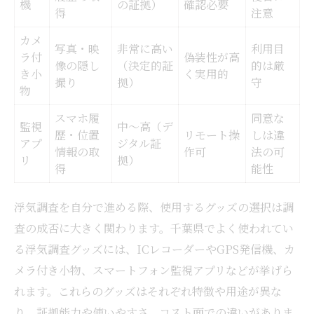
機
の証拠）
確認必要
得
注意
カメ
写真・映
非常に高い
利用目
ラ付
偽装性が高
像の隠し
（決定的証
的は厳
き小
く実用的
撮り
拠）
守
物
スマホ履
同意な
監視
中～高（デ
歴・位置
リモート操
しは違
アプ
ジタル証
情報の取
作可
法の可
リ
拠）
得
能性
浮気調査を自分で進める際、使用するグッズの選択は調
査の成否に大きく関わります。千葉県でよく使われてい
る浮気調査グッズには、ICレコーダーやGPS発信機、カ
メラ付き小物、スマートフォン監視アプリなどが挙げら
れます。これらのグッズはそれぞれ特徴や用途が異な
り、証拠能力や使いやすさ、コスト面での違いがありま