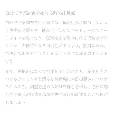
浮気しているかも？よくある兆候
自分で浮気調査を始める時の注意点
行動記録を取る際のポイント
自分で浮気調査を行う際には、違法行為に該当しないよ
浮気調査のための観察術を身につける
う注意が必要です。例えば、無断でパートナーのスマー
トフォンを覗いたり、GPS端末を取り付ける行為はプラ
イバシーの侵害となる可能性があります。証拠集めは、
合法的な範囲で行うことが安心・安全な調査のポイント
です。
また、感情的になって相手を問い詰めたり、証拠を突き
つけるタイミングを誤ると関係悪化や証拠隠滅につなが
るリスクも。調査を進める際は冷静さを保ち、必要に応
じて千葉県の探偵事務所や専門家に相談することも検討
しましょう。