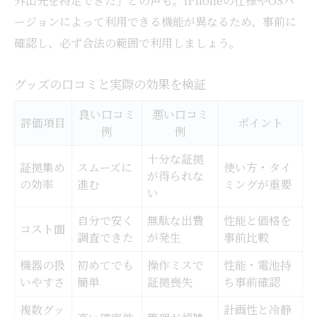
外出先を特定できた」との声も。iPhoneの仕様やOSバ
ージョンによって利用できる機能が異なるため、事前に
確認し、必ず合法の範囲で利用しましょう。
グッズの口コミと実際の効果を検証
良い口コミ
悪い口コミ
評価項目
ポイント
例
例
十分な証拠
証拠集め
スムーズに
使い方・タイ
が得られな
の効率
進む
ミングが重要
い
自分で安く
無駄な出費
性能と価格を
コスト面
調査できた
が発生
事前比較
機器の扱
初めてでも
操作ミスで
性能・電池持
いやすさ
簡単
証拠喪失
ち事前確認
複数グッ
計画性と冷静