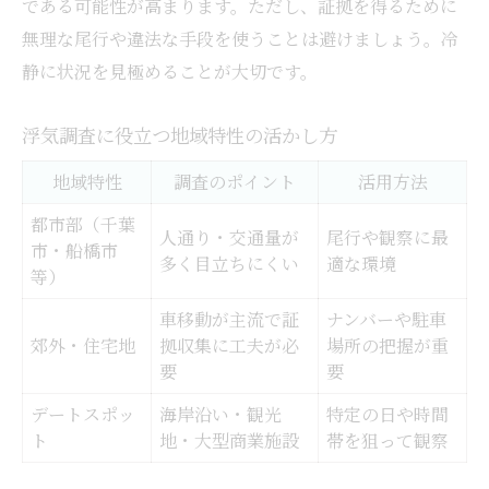
である可能性が高まります。ただし、証拠を得るために
無理な尾行や違法な手段を使うことは避けましょう。冷
静に状況を見極めることが大切です。
浮気調査に役立つ地域特性の活かし方
地域特性
調査のポイント
活用方法
都市部（千葉
人通り・交通量が
尾行や観察に最
市・船橋市
多く目立ちにくい
適な環境
等）
車移動が主流で証
ナンバーや駐車
郊外・住宅地
拠収集に工夫が必
場所の把握が重
要
要
デートスポッ
海岸沿い・観光
特定の日や時間
ト
地・大型商業施設
帯を狙って観察