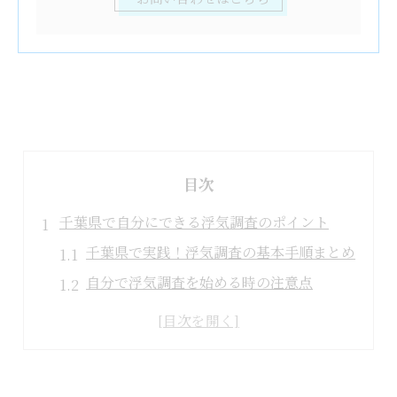
目次
千葉県で自分にできる浮気調査のポイント
千葉県で実践！浮気調査の基本手順まとめ
自分で浮気調査を始める時の注意点
浮気調査が効果的なタイミングとは
パートナーの行動パターンを観察するコツ
浮気調査に役立つ地域特性の活かし方