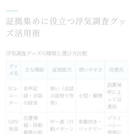
証拠集めに役立つ浮気調査グッ
ズ活用術
浮気調査グッズの種類と選び方比較
グッ
主な機能
証拠能力
使いやすさ
注意点
ズ名
設置場
ICレ
音声記
高い（会話
所によ
コー
録・会話
の証拠で有
小型・簡便
っては
ダー
の録音
効）
違法
位置情
プライ
GPS
中～高（行
車載向き・
報・移動
バシー
発信
動パターン
バッテリー
履歴の取
侵害に