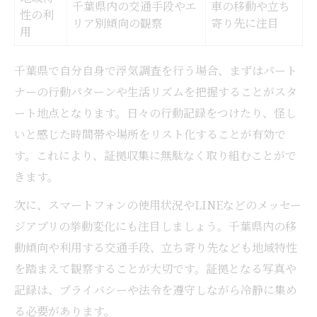
LINEで浮気調査を進める方法一覧
千葉県内の交通手段やエ
車の移動や立ち
性の利
リア別傾向の観察
寄り先に注目
浮気調査アプリの選び方と活用術
用
自力でできるLINE履歴のチェック法
千葉県で自分自身で浮気調査を行う場合、まずはパート
アプリ利用時のリスクと守るべきルール
ナーの行動パターンや生活リズムを把握することがスタ
浮気調査アプリの実際の口コミ体験
ート地点となります。日々の行動記録をつけたり、怪し
費用を抑えたい人のための浮気調査入門
いと感じた時間帯や場所をリスト化することが有効で
浮気調査の費用相場と節約ポイント
す。これにより、証拠収集に無駄なく取り組むことがで
自分で浮気調査する場合の費用例
きます。
探偵に依頼する場合の費用比較
次に、スマートフォンの使用状況やLINEなどのメッセー
費用を抑えるための工夫と注意点
ジアプリの挙動変化にも注目しましょう。千葉県内の移
自力調査でかかる実際のコスト
動傾向や利用する交通手段、立ち寄り先なども地域特性
パートナーの行動から疑う時の見極め方
を踏まえて観察することが大切です。証拠となる写真や
浮気調査で注目すべき行動サイン一覧
記録は、プライバシーや法令を遵守しながら冷静に集め
る必要があります。
パートナーの変化から浮気を見抜くコツ