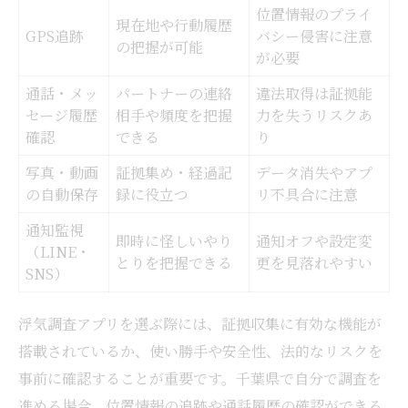
位置情報のプライ
現在地や行動履歴
GPS追跡
バシー侵害に注意
の把握が可能
が必要
通話・メッ
パートナーの連絡
違法取得は証拠能
セージ履歴
相手や頻度を把握
力を失うリスクあ
確認
できる
り
写真・動画
証拠集め・経過記
データ消失やアプ
の自動保存
録に役立つ
リ不具合に注意
通知監視
即時に怪しいやり
通知オフや設定変
（LINE・
とりを把握できる
更を見落れやすい
SNS）
浮気調査アプリを選ぶ際には、証拠収集に有効な機能が
搭載されているか、使い勝手や安全性、法的なリスクを
事前に確認することが重要です。千葉県で自分で調査を
進める場合、位置情報の追跡や通話履歴の確認ができる