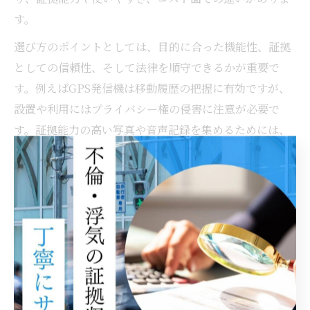
す。
選び方のポイントとしては、目的に合った機能性、証拠
としての信頼性、そして法律を順守できるかが重要で
す。例えばGPS発信機は移動履歴の把握に有効ですが、
設置や利用にはプライバシー権の侵害に注意が必要で
す。証拠能力の高い写真や音声記録を集めるためには、
長時間録音可能なレコーダーや高画質カメラが役立ちま
す。
また、千葉県の地域特性として車移動が多い場合は車載
型グッズが活躍します。家族構成や生活スタイルによっ
ても最適なグッズは異なるため、複数の選択肢を比較
し、口コミや使用例を参考にすることが失敗を防ぐコツ
です。