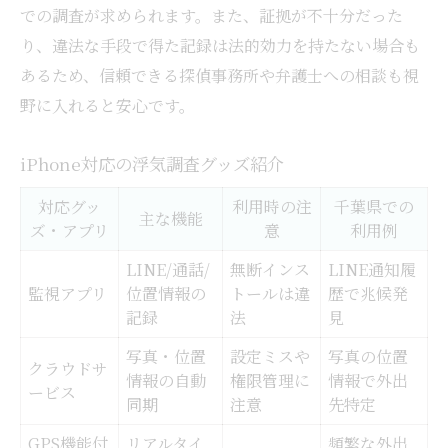
での調査が求められます。また、証拠が不十分だった
り、違法な手段で得た記録は法的効力を持たない場合も
あるため、信頼できる探偵事務所や弁護士への相談も視
野に入れると安心です。
iPhone対応の浮気調査グッズ紹介
対応グッ
利用時の注
千葉県での
主な機能
ズ・アプリ
意
利用例
LINE/通話/
無断インス
LINE通知履
監視アプリ
位置情報の
トールは違
歴で兆候発
記録
法
見
写真・位置
設定ミスや
写真の位置
クラウドサ
情報の自動
権限管理に
情報で外出
ービス
同期
注意
先特定
GPS機能付
リアルタイ
頻繁な外出