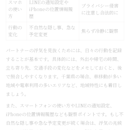
スマホ
LINEの通知設定や
プライバシー侵害
の使い
iPhoneの位置情報履
に注意し合法的に
方
歴
行動の
不自然な隠し事、急な
焦らず冷静に観察
変化
予定変更
パートナーの浮気を見抜くためには、日々の行動を記録
することが基本です。具体的には、外出や帰宅の時間、
立ち寄り先、交通手段の変化などをメモしておくと、後
で照合しやすくなります。千葉県の場合、車移動が多い
地域や電車利用の多いエリアなど、地域特性にも着目し
ましょう。
また、スマートフォンの使い方やLINEの通知設定、
iPhoneの位置情報履歴なども観察ポイントです。もし不
自然な隠し事や急な予定変更が続く場合は、浮気の兆候