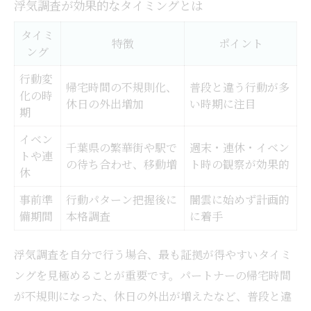
浮気調査が効果的なタイミングとは
タイミ
特徴
ポイント
ング
行動変
帰宅時間の不規則化、
普段と違う行動が多
化の時
休日の外出増加
い時期に注目
期
イベン
千葉県の繁華街や駅で
週末・連休・イベン
トや連
の待ち合わせ、移動増
ト時の観察が効果的
休
事前準
行動パターン把握後に
闇雲に始めず計画的
備期間
本格調査
に着手
浮気調査を自分で行う場合、最も証拠が得やすいタイミ
ングを見極めることが重要です。パートナーの帰宅時間
が不規則になった、休日の外出が増えたなど、普段と違