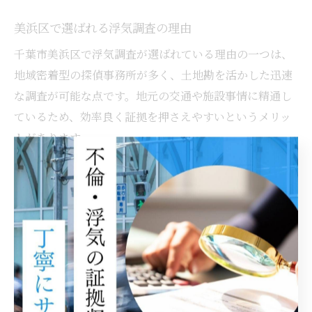
美浜区で選ばれる浮気調査の理由
千葉市美浜区で浮気調査が選ばれている理由の一つは、
地域密着型の探偵事務所が多く、土地勘を活かした迅速
な調査が可能な点です。地元の交通や施設事情に精通し
ているため、効率良く証拠を押さえやすいというメリッ
トがあります。
また、地域特有のニーズに対応した柔軟な調査プラン
や、女性相談員によるきめ細やかなサポートも選ばれる
理由です。実際に「調査後もアフターフォローが充実し
ていて安心できた」「相談から調査、報告までスムーズ
だった」といった声が寄せられています。
費用面でも、無駄な出費を抑えたいという依頼者の心理
に応え、時間単位や成功報酬制など多様な料金体系が用