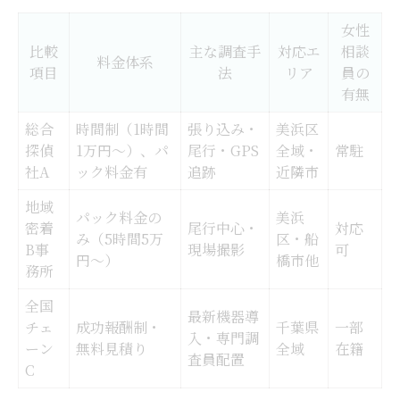
女性
比較
主な調査手
対応エ
相談
料金体系
項目
法
リア
員の
有無
総合
時間制（1時間
張り込み・
美浜区
探偵
1万円〜）、パ
尾行・GPS
全域・
常駐
社A
ック料金有
追跡
近隣市
地域
パック料金の
美浜
密着
尾行中心・
対応
み（5時間5万
区・船
B事
現場撮影
可
円〜）
橋市他
務所
全国
最新機器導
チェ
成功報酬制・
千葉県
一部
入・専門調
ーン
無料見積り
全域
在籍
査員配置
C