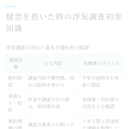
千葉市美浜区で安心の浮気調査を考える
千葉市美浜区の浮気調査特徴比較表
疑念を抱いた時の浮気調査初歩
安心できる浮気調査依頼のポイント
知識
美浜区で選ばれる浮気調査の理由
浮気調査を千葉市美浜区で成功させる秘訣
浮気調査の流れと基本手順を表で解説
浮気調査事例から学ぶ美浜区の傾向
調査段
女性が選ぶ浮気調査の納得ポイント解説
主な内容
依頼者のポイント
階
女性が重視する浮気調査チェックリスト
無料相
調査内容や費用感、流
不安や疑問点を率
納得できる浮気調査を選ぶ基準とは
談
れの説明を受ける
直に相談
浮気調査の安心材料を見極める方法
見積も
料金や調査方式の提
見積書・契約書の
女性目線で浮気調査を比較するコツ
り・契
示、契約書作成
内容を十分確認
浮気調査で後悔しないためのポイント集
約
信頼される浮気調査依頼の極意とは
事前情
できる限り具体的
調査対象者の行動パタ
報の提
な情報を整理して