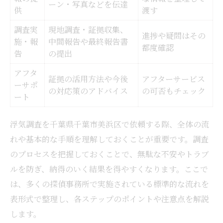
信頼できる浮気調査の選び方一覧表
ーン・写真などを伝達
供
渡す
浮気調査依頼時に確認すべき項目
調査実
現地調査・証拠収集、
安心して任せるための浮気調査対応術
進捗や疑問はその
施・報
中間報告や最終報告書
都度確認
浮気調査で信頼を得るコミュニケーション
告
の提出
術
アフタ
証拠の活用方法や今後
アフターサービス
依頼時のトラブルを防ぐ浮気調査の心得
ーサポ
の対応策のアドバイス
の可否もチェック
ート
浮気調査費用を抑える賢い進め方
浮気調査費用の内訳と比較表で理解
浮気調査を千葉県千葉市美浜区で依頼する際、全体の流
無駄なく浮気調査費用を抑える方法
れや基本的な手順を理解しておくことが重要です。調査
追加料金を回避する浮気調査のコツ
のプロセスを把握しておくことで、無駄な不安やトラブ
費用面で後悔しない浮気調査選び
ルを防ぎ、納得のいく結果を得やすくなります。ここで
は、多くの探偵事務所で実施されている標準的な流れを
浮気調査費用を相手に請求できる場合
表形式で整理し、各ステップのポイントや注意点を解説
裁判でも有効な証拠が重要な理由
します。
裁判で認められる浮気調査証拠一覧