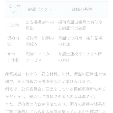
安心材
確認ポイント
評価の基準
料
公安委員会への
探偵業届出番号の有無や
正当性
届出
公的認可の確認
契約内
契約書・説明の
書面での約束・条件記載
容
明確さ
の有無
サポー
報告・アフター
弁護士連携やトラブル時
ト体制
サービス
の対応
浮気調査における「安心材料」とは、調査の正当性や信
頼性、個人情報の保護体制などが挙げられます。
例えば、公安委員会に届出をしている探偵事務所である
かどうかは、安心して依頼できる大きな基準です。
また、契約書の内容が明確であり、調査の進捗や結果を
丁寧に報告してもらえる体制が整っているかも確認しま