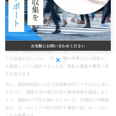
意されています。納得できる調査結果と、今後の人生設
計につながる確かな証拠の提供が、地域の女性から高い
支持を集めています。
浮気調査を千葉市美浜区で成功させる秘訣
浮気調査を成功させる最大のポイントは、依頼前に自身
お気軽にお問い合わせください
の目的や希望条件を明確にしておくことです。「どのよ
うな証拠がほしいか」「調査期間や予算はどの程度か」
お気軽にお問い合わせください
を整理してから相談することで、無駄な調査や費用の発
生を防げます。
次に、調査開始前には必ず探偵事務所と十分な打ち合わ
せを行い、調査方法や進行状況の報告体制を確認しまし
ょう。調査中の不安を減らすためには、定期的な中間報
告や、万一のトラブル時の対応も事前に話し合っておく
ことが重要です。