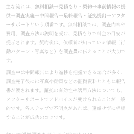
主な流れは、
無料相談→見積もり・契約→事前情報の提
有効な証拠を得る浮気調査の方法
供→調査実施→中間報告→最終報告・証拠提出→アフタ
浮気調査の証拠が裁判で役立つ理由
ーサポート
という順番です。無料相談では、調査内容や
慰謝料請求に強い浮気調査の証拠とは
費用、調査方法の説明を受け、見積もりで料金の目安が
浮気調査証拠の保管と活用ポイント
提示されます。契約後は、依頼者が知っている情報（行
動パターン・写真など）を調査員に伝えることが大切で
す。
調査中は中間報告により進捗を把握できる場合が多く、
調査完了後には写真や動画などの証拠資料とともに報告
書が渡されます。証拠の有効性や活用方法についても、
アフターサポートでアドバイスが受けられることが一般
的です。各ステップで不明点があれば、遠慮せずに相談
することが成功のコツです。