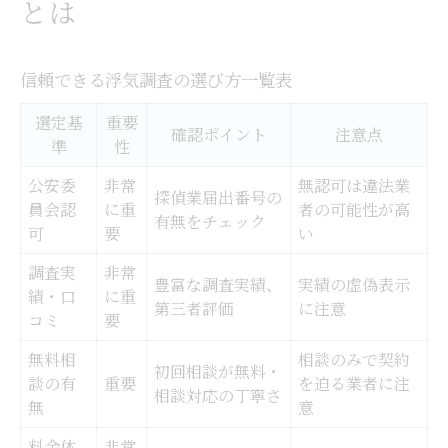
とは
信頼できる浮気調査の選び方一覧表
選定基
重要
確認ポイント
注意点
準
性
公安委
非常
無認可は違法業
探偵業届出番号の
員会認
に重
者の可能性が高
有無をチェック
可
要
い
調査実
非常
豊富な調査実績、
実績の虚偽表示
績・口
に重
第三者評価
に注意
コミ
要
無料相
相談のみで契約
初回相談が無料・
談の有
重要
を迫る業者に注
相談対応の丁寧さ
無
意
料金体
非常