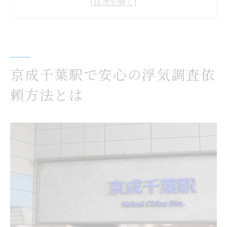
浮気調査時のプライバシー保護と安心対策
探偵事務所に浮気調査を依頼する際の注意
点
浮気調査の無料相談を活用した不安解消法
京成千葉駅で安心の浮気調査依
浮気調査統計から見るパートナーの疑念対策
頼方法とは
最新統計で読み解く浮気調査の依頼傾向
浮気調査統計データを活かした疑念解消ア
プローチ
統計で分かるパートナー疑念時の浮気調査
対策
浮気調査の統計数値が語る安心の理由
浮気調査利用者の増加背景とその対策
もしGPSのバレが心配なら知っておきたい注意