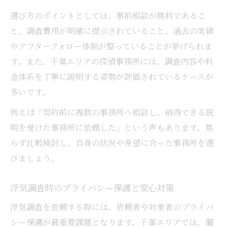
口コミで分かる浮気調査依頼のリアルな声
選び方のポイントとしては、事前相談が無料であるこ
浮気調査依頼前に知っておきたい注意点
と、調査費用が明確に提示されていること、過去の実績
女性目線で考える浮気調査の安心サポート
やアフターフォロー体制が整っていることが挙げられま
す。また、千葉エリアの探偵事務所には、調査内容や料
金体系を丁寧に説明する姿勢が評価されているケースが
多いです。
例えば「契約前に複数の事務所へ相談し、納得できる説
明を受けた事務所に依頼した」という声もあります。焦
らず比較検討し、自身の状況や希望に合った事務所を選
びましょう。
浮気調査時のプライバシー保護と安心対策
浮気調査を依頼する際には、依頼者や対象者のプライバ
シー保護が最重要課題となります。千葉エリアでは、個