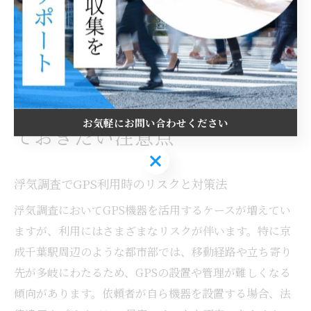
体的なアドバイスを提供し、不安や疑問の解消に努めて
います。
もしGPSのバレが心配なら知っ
お気軽にお問い合わせください
ておきたい注意点
お気軽にお問い合わせください
浮気調査でGPS利用時のリスクと対策法
浮気調査においてGPS機器を活用するケースが増えてい
ますが、利用にはさまざまなリスクが伴います。特に京
成千葉駅周辺のような都市部では、移動経路や立ち寄り
先が多岐にわたるため、GPSの設置や管理が難しくなる
傾向があります。依頼者が自ら機器を設置する場合、法