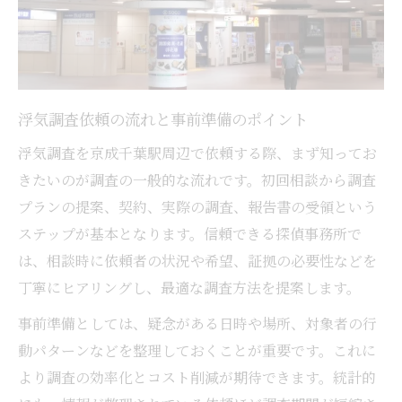
点
浮気調査でGPS利用時のリスクと対策法
GPSがバレる前に知るべき浮気調査の注意
点
浮気調査依頼の流れと事前準備のポイント
浮気調査のGPS証拠収集で安心するために
パートナーに悟られない浮気調査の工夫
浮気調査を京成千葉駅周辺で依頼する際、まず知ってお
きたいのが調査の一般的な流れです。初回相談から調査
浮気調査における情報漏洩防止の実践方法
プランの提案、契約、実際の調査、報告書の受領という
統計データに基づく調査後の法的対応ポイント
ステップが基本となります。信頼できる探偵事務所で
浮気調査統計データが示す法的対応の流れ
は、相談時に依頼者の状況や希望、証拠の必要性などを
調査後に必要な証拠の整理と活用方法
丁寧にヒアリングし、最適な調査方法を提案します。
浮気調査結果を離婚や慰謝料請求に活かす
事前準備としては、疑念がある日時や場所、対象者の行
には
動パターンなどを整理しておくことが重要です。これに
法的手続きを見据えた浮気調査の進め方
より調査の効率化とコスト削減が期待できます。統計的
浮気調査後の弁護士相談とサポート活用術