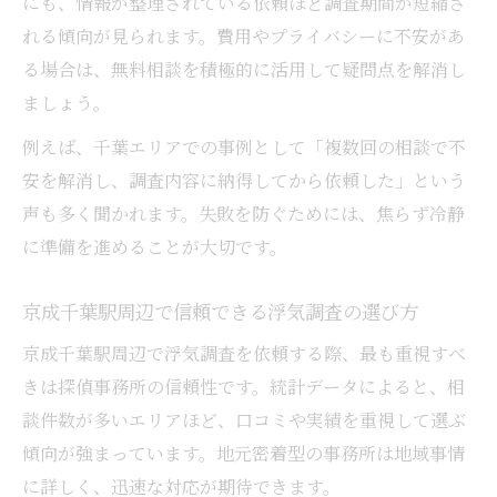
にも、情報が整理されている依頼ほど調査期間が短縮さ
浮気調査の割合や依頼傾向を徹底解説
れる傾向が見られます。費用やプライバシーに不安があ
最新統計で明らかになる浮気調査の依頼割
る場合は、無料相談を積極的に活用して疑問点を解消し
合
ましょう。
浮気調査はどんなケースで依頼が増えるの
例えば、千葉エリアでの事例として「複数回の相談で不
か
安を解消し、調査内容に納得してから依頼した」という
浮気調査の利用傾向から読み解く依頼者心
声も多く聞かれます。失敗を防ぐためには、焦らず冷静
理
に準備を進めることが大切です。
浮気調査依頼が多い時期や特徴的な傾向と
は
京成千葉駅周辺で信頼できる浮気調査の選び方
調査統計が示す信頼できる浮気調査実態
京成千葉駅周辺で浮気調査を依頼する際、最も重視すべ
経験者が語る調査依頼時の不安と解決法
きは探偵事務所の信頼性です。統計データによると、相
談件数が多いエリアほど、口コミや実績を重視して選ぶ
浮気調査依頼時に感じる主な不安と対処法
傾向が強まっています。地元密着型の事務所は地域事情
経験者が選んだ浮気調査の安心ポイント
に詳しく、迅速な対応が期待できます。