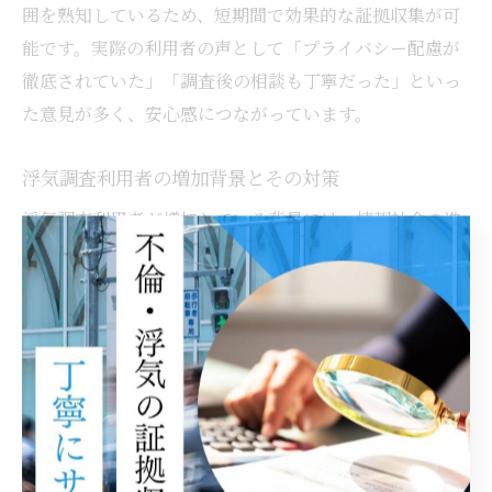
囲を熟知しているため、短期間で効果的な証拠収集が可
能です。実際の利用者の声として「プライバシー配慮が
徹底されていた」「調査後の相談も丁寧だった」といっ
た意見が多く、安心感につながっています。
浮気調査利用者の増加背景とその対策
浮気調査利用者が増加している背景には、情報社会の進
展や生活スタイルの多様化があります。千葉駅周辺の統
計でも、20代から50代まで幅広い年齢層が調査を依頼し
ており、特に女性の利用者が年々増加傾向です。
こうした状況に対し、探偵事務所では無料相談や料金体
系の明確化、弁護士との連携強化など、依頼者が安心し
て利用できる環境づくりを進めています。初めての方に
は「どんな証拠が必要か」「費用の目安は？」など、具