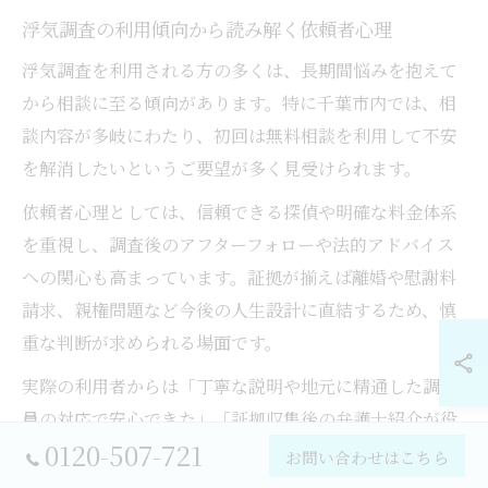
浮気調査の利用傾向から読み解く依頼者心理
浮気調査を利用される方の多くは、長期間悩みを抱えて
から相談に至る傾向があります。特に千葉市内では、相
談内容が多岐にわたり、初回は無料相談を利用して不安
を解消したいというご要望が多く見受けられます。
依頼者心理としては、信頼できる探偵や明確な料金体系
を重視し、調査後のアフターフォローや法的アドバイス
への関心も高まっています。証拠が揃えば離婚や慰謝料
請求、親権問題など今後の人生設計に直結するため、慎
重な判断が求められる場面です。
実際の利用者からは「丁寧な説明や地元に精通した調査
員の対応で安心できた」「証拠収集後の弁護士紹介が役
0120-507-721
立った」といった声が寄せられており、依頼者が求める
お問い合わせはこちら
安心感や信頼性の高さが浮き彫りになっています。