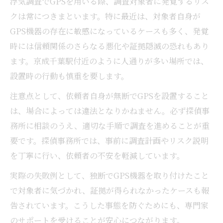
浮気調査でGPSを用いる際、調査対象者に発覚するリス
クは常につきまといます。特に最近は、対象者自身が
GPS機器の存在に敏感になっているケースも多く、発覚
時には信頼関係のさらなる悪化や証拠隠滅の恐れもあり
ます。京成千葉駅付近のように人通りが多い場所では、
設置時の行動も慎重を要します。
注意点として、依頼者自身が無断でGPSを設置すること
は、場合によっては違法となりかねません。必ず探偵事
務所に相談のうえ、適切な手順で調査を進めることが重
要です。探偵事務所では、事前に調査計画やリスク説明
を丁寧に行い、依頼者の不安を軽減しています。
実際の失敗例として、独断でGPS機器を取り付けたこと
で対象者に気づかれ、証拠が得られなかったケースも報
告されています。こうした事態を防ぐためにも、専門家
のサポートを受けることが安心につながります。