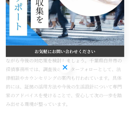
ることで、どちらの道を選んでも後悔しない判断ができ
るのです。
浮気調査後の対応策と冷静な判断方法
浮気調査後は、証拠をもとに冷静に話し合いを行うこと
お気軽にお問い合わせください
が大切です。感情的にならず、第三者のサポートを受け
ながら今後の対応策を検討しましょう。千葉県白井市の
お気軽にお問い合わせください
探偵事務所では、調査後のアフターフォローとして、法
律相談やカウンセリングの案内も行われています。具体
的には、証拠の活用方法や今後の生活設計について専門
家のアドバイスを受けることで、安心して次の一歩を踏
み出せる環境が整っています。