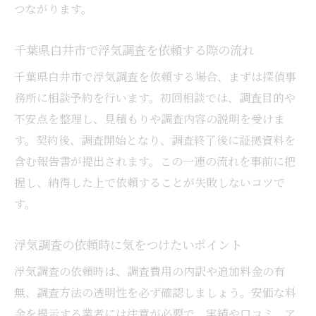
つながります。
浮気調査の主な手法とその特徴とは
浮気調査で知っておきたい調査内容
千葉県白井市で浮気調査を依頼する際の流れ
浮気調査の調査員と使用機材について
千葉県白井市で浮気調査を依頼する場合、まずは探偵事
浮気調査の証拠収集方法と注意点
務所に相談予約を行います。初回相談では、調査目的や
浮気調査の限界とできることの違い
不安点を整理し、見積もりや調査内容の説明を受けま
失敗しないための浮気調査依頼の注意点まとめ
す。契約後、調査開始となり、調査終了後に証拠資料を
浮気調査依頼時に注意すべきポイント
含む報告書が提出されます。この一連の流れを事前に把
浮気調査で起こりやすいトラブルと回避法
握し、納得した上で依頼することが失敗しないコツで
す。
浮気調査契約前に必ず確認したい事項
浮気調査後に後悔しないための対策
浮気調査の依頼時に気をつけたいポイント
浮気調査依頼時の個人情報管理の注意点
浮気調査の依頼時は、調査費用の内訳や追加料金の有
浮気調査で信頼を築くための心構え
無、調査方法の透明性を必ず確認しましょう。安価な料
実例から学ぶ千葉県白井市での浮気調査体験談
金を提示する業者には注意が必要で、実績や口コミ、ア