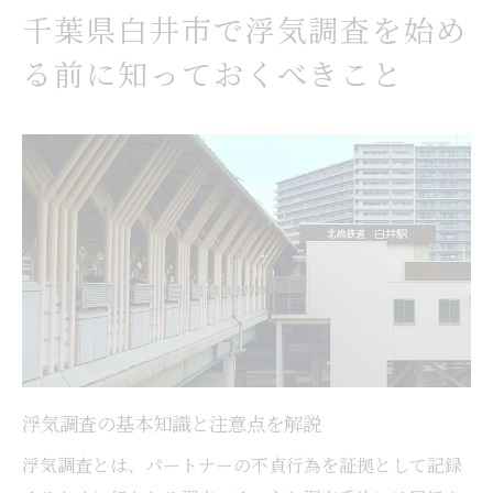
浮気調査の相談前に整理すべき情報
千葉県白井市で浮気調査を始め
浮気調査の成功率を上げるための事前対策
る前に知っておくべきこと
信頼できる浮気調査の選び方と安心のポイント
信頼できる浮気調査会社の特徴を解説
浮気調査で安心できる事務所選びの基準
浮気調査依頼時に確認すべき実績とは
浮気調査で後悔しない選び方のコツ
浮気調査会社の比較ポイントと選定法
浮気調査で信頼を得るための相談方法
パートナーの変化に気付いたら考えたい浮気調
査活用法
パートナーの行動変化と浮気調査の関係
浮気調査の基本知識と注意点を解説
浮気調査が役立つタイミングを知ろう
浮気調査とは、パートナーの不貞行為を証拠として記録
浮気調査で事実を知るメリット