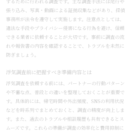
するために行われる調査です。主な調査手法には尾行や
浮気調査を活用した問題解決の流れ
張り込み、写真・動画による証拠収集などがあり、探偵
浮気調査で得られる安心感と今後の対策
事務所が法令を遵守して実施します。注意点としては、
違法な手段やプライバシー侵害になる行為を避け、信頼
浮気調査後の対応策と冷静な判断方法
できる業者に依頼することが大切です。事前に調査の流
浮気調査の費用相場と無駄を省くコツを解説
れや報告書の内容を確認することで、トラブルを未然に
浮気調査の費用相場をわかりやすく解説
防ぎましょう。
浮気調査費用を抑えるための工夫と方法
浮気調査の料金体系とその選び方
浮気調査前に把握すべき準備内容とは
費用面で後悔しない浮気調査依頼のコツ
浮気調査を依頼する前には、パートナーの行動パターン
浮気調査費用の内訳と注意すべき点
や不審な点、普段との違いを整理しておくことが重要で
浮気調査費用のトラブルを防ぐために
す。具体的には、帰宅時間や外出頻度、SNSの利用状況
調査範囲や手法はどこまで？納得の浮気調査ガ
などを時系列でまとめておくと、調査の精度が向上しま
イド
す。また、過去のトラブルや相談履歴も共有できるとス
ムーズです。これらの準備が調査の効率化と費用抑制に
浮気調査で調べられる範囲を詳しく解説