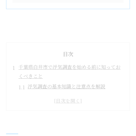
目次
千葉県白井市で浮気調査を始める前に知ってお
くべきこと
浮気調査の基本知識と注意点を解説
浮気調査前に把握すべき準備内容とは
千葉県白井市で浮気調査を依頼する際の流
れ
浮気調査の依頼時に気をつけたいポイント