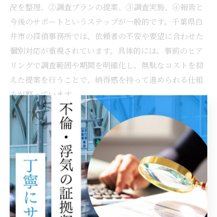
況を整理、②調査プランの提案、③調査実施、④報告と
今後のサポートというステップが一般的です。千葉県白
井市の探偵事務所では、依頼者の不安や要望に合わせた
個別対応が重視されています。具体的には、事前のヒア
リングで調査範囲や期間を明確化し、無駄なコストを抑
えた提案を行うことで、納得感を持って進められる仕組
みが整っています。
浮気調査で得られる安心感と今後の対策
浮気調査によって事実が明らかになると、不安や疑念か
ら解放される安心感が得られます。また、証拠をもとに
今後の人生設計やパートナーとの関係性を冷静に見直す
きっかけにもなります。千葉県白井市の相談者の中に
は、調査後に夫婦で再出発を選んだ方もいれば、自分の
人生を前向きに見直す選択をした方もいます。証拠があ