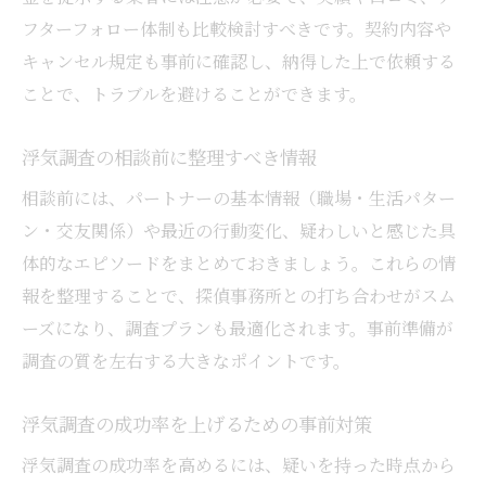
浮気調査実例で学ぶ依頼前の心構え
フターフォロー体制も比較検討すべきです。契約内容や
浮気調査の体験談から得られた教訓
キャンセル規定も事前に確認し、納得した上で依頼する
浮気調査で明らかになった意外な事実
ことで、トラブルを避けることができます。
浮気調査依頼者の声と安心への道のり
浮気調査の相談前に整理すべき情報
浮気調査の実例にみる成功と失敗の違い
浮気調査体験談から見える選び方のポイン
相談前には、パートナーの基本情報（職場・生活パター
ト
ン・交友関係）や最近の行動変化、疑わしいと感じた具
体的なエピソードをまとめておきましょう。これらの情
納得と安心を得る浮気調査の進め方と結論
報を整理することで、探偵事務所との打ち合わせがスム
浮気調査で納得できる結果を得る流れ
ーズになり、調査プランも最適化されます。事前準備が
浮気調査を通じて安心を手に入れる方法
調査の質を左右する大きなポイントです。
浮気調査の結果を活かした今後の対応策
浮気調査の総まとめと成功の秘訣
浮気調査の成功率を上げるための事前対策
浮気調査依頼後に考えたい次のステップ
浮気調査の成功率を高めるには、疑いを持った時点から