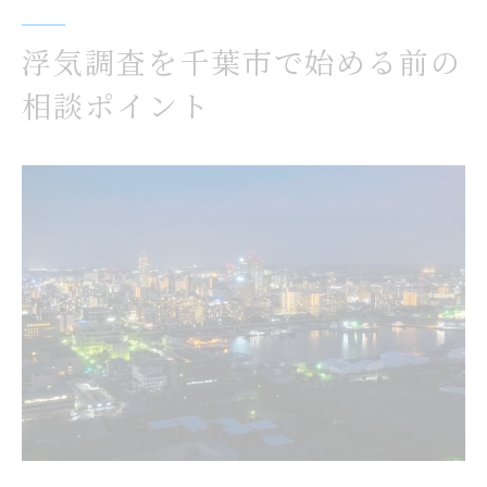
浮気調査相談時に役立つチェックリスト
浮気調査を千葉市で始める前の
相談前に知っておきたい浮気調査の基礎知
相談ポイント
識
千葉県千葉市で安心できる浮気調査の相談法
千葉県千葉市で安心の浮気調査相談を実現
する方法
浮気調査相談で重視したい専門家の対応力
千葉市の探偵事務所を利用した浮気調査の
進め方
浮気調査相談時に確認したいサポート体制
無料相談を活用した千葉市の浮気調査の始
め方
浮気調査の相談でよくある質問と対策ポイ