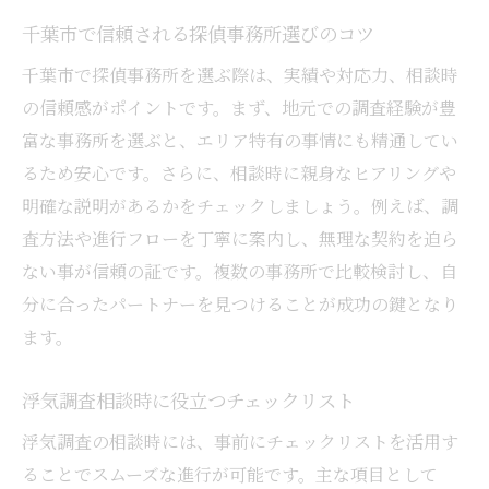
説
千葉市で信頼される探偵事務所選びのコツ
千葉市で失敗しない浮気調査相談の選び方
千葉市で探偵事務所を選ぶ際は、実績や対応力、相談時
浮気調査相談時に注意したいポイントと対
の信頼感がポイントです。まず、地元での調査経験が豊
策
富な事務所を選ぶと、エリア特有の事情にも精通してい
探偵事務所選びで大切な浮気調査の基準と
るため安心です。さらに、相談時に親身なヒアリングや
は
明確な説明があるかをチェックしましょう。例えば、調
浮気調査相談で比較したい相談対応や実績
査方法や進行フローを丁寧に案内し、無理な契約を迫ら
安心できる浮気調査相談先を選ぶためのコ
ない事が信頼の証です。複数の事務所で比較検討し、自
ツ
分に合ったパートナーを見つけることが成功の鍵となり
浮気調査の相談時に押さえたい千葉市の特徴
ます。
千葉市で浮気調査相談を行う際の地域特性
浮気調査相談時に役立つチェックリスト
とは
浮気調査の相談時には、事前にチェックリストを活用す
浮気調査相談で知っておきたい千葉市の環
ることでスムーズな進行が可能です。主な項目として
境