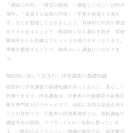
「調査の目的」「疑念の根拠」「調査してほしい日時や
千葉市の探偵事務所が持つ浮気調査の強み
場所」「希望する証拠の内容」「予算や希望する進め
浮気調査相談時に役立つ千葉市ならではの
方」などを整理しておきましょう。具体的な状況や要望
情報
をリスト化することで、相談時に伝え漏れを防ぎ、探偵
千葉市の生活スタイルと浮気調査相談の関
事務所からも的確なアドバイスを受けやすくなります。
係
準備を徹底することで、納得のいく調査につながりま
浮気調査相談で活かせる千葉市の交通アク
す。
セス
浮気調査の相談で心強いサポートを受けるコツ
相談前に知っておきたい浮気調査の基礎知識
浮気調査相談で得られる千葉市のサポート
相談前に浮気調査の基礎知識を持っておくと、安心して
活用法
依頼できます。浮気調査は、対象者の行動確認や証拠収
心強い浮気調査サポートを引き出す相談の
集を専門家が行うサービスで、法的に有効な証拠を得る
仕方
ことが目的です。千葉市の探偵事務所では、事前調査や
千葉市の浮気調査相談で重視したいサポー
調査方法の説明、アフターフォロー体制も整っていま
ト内容
す。一般的にはプライバシー保護が徹底され、秘密厳守