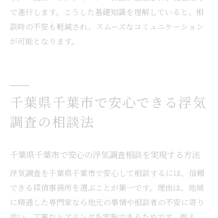
で進行します。こうした基礎知識を理解していると、相
浮気調査相談時に安心できるサポート体制
談時の不安も軽減され、スムーズなコミュニケーション
とは
が可能となります。
メンタルケアも充実した浮気調査相談の特
徴
浮気調査相談でサポートを受ける際の注意
点
千葉県千葉市で安心できる浮気
千葉市で浮気調査を安心して進めるための秘訣
調査の相談法
浮気調査を千葉市で安心して進めるための
ポイント
千葉市で浮気調査相談から解決までの流れ
千葉県千葉市で安心の浮気調査相談を実現する方法
を解説
浮気調査を千葉県千葉市で安心して相談するには、信頼
安心感を大切にした浮気調査の進め方とは
できる探偵事務所を選ぶことが第一です。理由は、地域
浮気調査相談を成功に導く千葉市の工夫
に精通した専門家なら地元の事情や相談者の不安に寄り
添い、丁寧なヒアリングを実施できるためです。例え