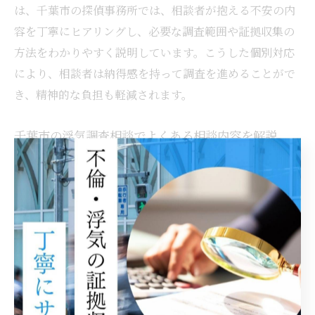
は、千葉市の探偵事務所では、相談者が抱える不安の内
容を丁寧にヒアリングし、必要な調査範囲や証拠収集の
方法をわかりやすく説明しています。こうした個別対応
により、相談者は納得感を持って調査を進めることがで
き、精神的な負担も軽減されます。
千葉市の浮気調査相談でよくある相談内容を解説
千葉市での浮気調査相談では、パートナーの行動パター
ンの変化や帰宅時間の遅れ、スマートフォンの扱いの変
化などがよく相談されます。その背景には、証拠をどう
集めればよいか分からない、離婚や慰謝料請求のために
どのような準備が必要か不安という理由があります。例
えば、探偵事務所では、事前に対象者の行動傾向を把握
するための情報収集や証拠保全のアドバイスを行い、調
査前の不安を丁寧に解消しています。このようなきめ細