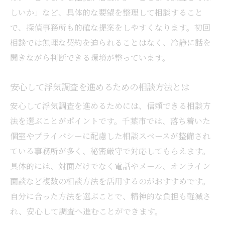
初めての浮気調査相談なら千葉市の手順を解説
しいか」など、具体的な要望を整理して相談すること
初めての浮気調査相談で押さえる千葉市の
で、探偵事務所も的確な提案をしやすくなります。初回
流れ
相談では無理な契約を迫られることはなく、冷静に話を
千葉市で浮気調査相談を成功させるステッ
聞きながら判断できる環境が整っています。
プ
安心して浮気調査を進めるための相談方法とは
浮気調査初心者が知るべき千葉市の相談手
順
安心して浮気調査を進めるためには、信頼できる相談方
千葉市での浮気調査相談に必要な準備とは
法を選ぶことがポイントです。千葉市では、落ち着いた
初回相談から始まる千葉市の浮気調査の進
個室やプライバシーに配慮した相談スペースが整備され
め方
ている事務所が多く、秘密厳守で対応してもらえます。
具体的には、対面だけでなく電話やメール、オンライン
浮気調査相談を安心して始めるための千葉
面談など複数の相談方法を活用するのがおすすめです。
市ガイド
自分に合った方法を選ぶことで、精神的な負担も軽減さ
信頼できる浮気調査相談の選び方と注意点
れ、安心して調査へ進むことができます。
信頼できる浮気調査相談先の見極め方を解