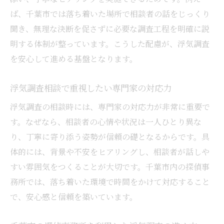
千葉市で浮気調査を依頼する際の心構え
ば、千葉市では落ち着いた場所で相談者の話をじっくり
浮気調査相談後に後悔しないための千葉市
聞き、無理な決断を促さずに必要な調査工程を明確に説
の知恵
明する体制が整っています。こうした配慮が、浮気調査
を安心して進める基盤となります。
浮気調査相談で重視したい専門家の対応力
浮気調査の相談時には、専門家の対応力が非常に重要で
す。なぜなら、相談者の心情や状況は一人ひとり異な
り、丁寧に寄り添う姿勢が信頼の礎となるからです。具
体的には、背景や不安をヒアリングし、相談者が話しや
すい雰囲気をつくることが大切です。千葉市内の探偵事
務所では、落ち着いた環境で時間をかけて対応すること
で、安心感と信頼を築いています。