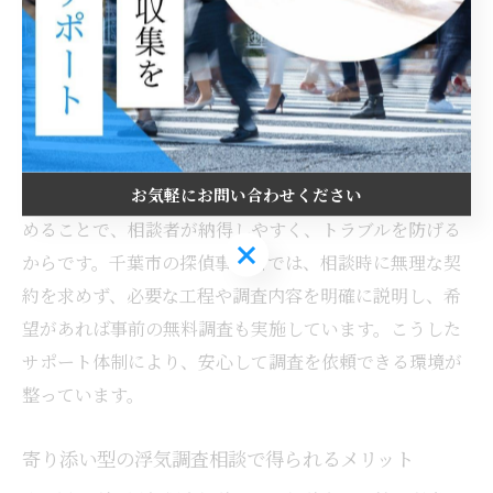
かな対応が、相談者の安心感につながります。
浮気調査相談の流れと安心できるサポート体制
浮気調査の相談は、初回ヒアリングから始まり、状況の
整理、調査方法のご案内、調査計画の作成という流れで
お気軽にお問い合わせください
進みます。その理由は、段階的に内容を確認しながら進
めることで、相談者が納得しやすく、トラブルを防げる
お気軽にお問い合わせください
からです。千葉市の探偵事務所では、相談時に無理な契
約を求めず、必要な工程や調査内容を明確に説明し、希
望があれば事前の無料調査も実施しています。こうした
サポート体制により、安心して調査を依頼できる環境が
整っています。
寄り添い型の浮気調査相談で得られるメリット