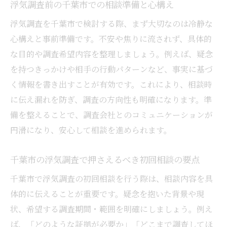
ント
浮気調査前の千葉市での相談準備と心構え
パートナーの不安に寄り添う浮気調査相談の流
浮気調査を千葉市で検討する際、まず大切なのは冷静な
れ
心構えと事前準備です。不安や焦りに流されず、具体的
浮気調査で心に寄り添う相談開始のポイン
な目的や調査希望内容を整理しましょう。例えば、疑念
ト
を持つきっかけや相手の行動パターンなど、事実に基づ
く情報を書き出すことが有効です。これにより、相談時
パートナーの不安解消に役立つ相談対応と
に伝え漏れを防ぎ、調査の方向性も明確になります。準
は
備を整えることで、調査会社とのコミュニケーションが
千葉市の浮気調査相談でよくある相談内容
円滑になり、安心して相談を進められます。
を解説
浮気調査相談の流れと安心できるサポート
千葉市の浮気調査で押さえるべき初回相談の要点
体制
千葉市で浮気調査の初回相談を行う際は、相談内容を具
寄り添い型の浮気調査相談で得られるメリ
体的に伝えることが重要です。疑念を抱いた背景や現
ット
状、希望する調査期間・範囲を明確にしましょう。例え
信頼関係を築く浮気調査相談の進め方
ば、「どのような証拠が必要か」「どこまで調査してほ