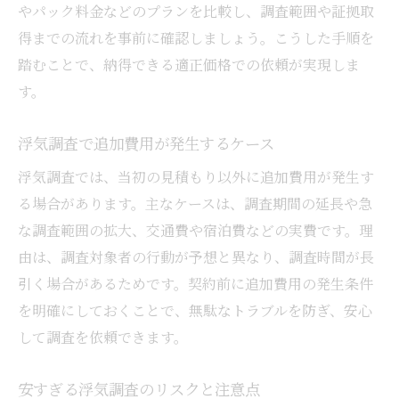
調査費用を抑えたい方に知ってほしい工夫
やパック料金などのプランを比較し、調査範囲や証拠取
得までの流れを事前に確認しましょう。こうした手順を
浮気調査の費用を抑える交渉のポイント
踏むことで、納得できる適正価格での依頼が実現しま
無駄な費用を避ける浮気調査依頼のコツ
す。
浮気調査で自分でできる下準備の進め方
浮気調査の料金を安く抑えるプラン例
浮気調査で追加費用が発生するケース
複数社での浮気調査見積もり比較の重要性
浮気調査では、当初の見積もり以外に追加費用が発生す
浮気調査費用を抑えるための相談活用術
る場合があります。主なケースは、調査期間の延長や急
心理的な負担を減らす浮気調査の進め方
な調査範囲の拡大、交通費や宿泊費などの実費です。理
浮気調査中の不安を軽減するサポート体制
由は、調査対象者の行動が予想と異なり、調査時間が長
探偵との信頼関係が浮気調査を支える理由
引く場合があるためです。契約前に追加費用の発生条件
を明確にしておくことで、無駄なトラブルを防ぎ、安心
浮気調査で心のケアが大切な理由
して調査を依頼できます。
浮気調査への不安を話せる相談窓口の活用
法
安すぎる浮気調査のリスクと注意点
浮気調査のストレスを減らす情報収集術