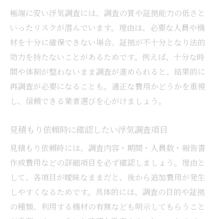
極端に安い浮気調査には、調査の質や証拠能力の低さと
安心して任せられる浮気調査の進行ポイン
いったリスクが潜んでいます。理由は、必要な人員や機
ト
材を十分に確保できない場合、証拠が不十分となり法的
探偵選びに迷ったときの比較ポイント
効力を持たないことがあるためです。例えば、十分な時
浮気調査で探偵を選ぶ際のチェックリスト
間や体制が整わないまま調査が進められると、結果的に
信頼できる浮気調査の探偵を見極める方法
再調査が必要になることも。適正な費用かどうかを重視
探偵の実績や資格が浮気調査に与える影響
し、信頼できる業者選びを心がけましょう。
浮気調査の口コミや評判を活用した選び方
見積もり依頼時に確認したい浮気調査項目
浮気調査依頼前に比較したいサポート体制
浮気調査で女性も安心できる探偵事務所の
見積もり依頼時には、調査内容・期間・人員数・報告書
特徴
作成費用などの詳細項目を必ず確認しましょう。理由と
して、各項目が曖昧なままだと、後から追加費用が発生
調査後の法的サポートと精神的ケアの重要性
しやすくなるためです。具体的には、調査の目的や証拠
浮気調査後に受けられる法的サポート内容
の種類、利用する機材の有無なども明示してもらうこと
浮気調査の証拠を離婚や慰謝料に活用する