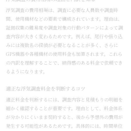
基準
浮気調査の費用相場は、調査に必要な人員数や調査時
浮気調査依頼前の不安を解消する方法
間、使用機材などの要素で構成されています。理由は、
浮気調査で失敗しない探偵との契約の流れ
証拠収集の難易度や調査対象の行動パターンによって調
安心して浮気調査を相談するための注意点
査内容が大きく変わるためです。例えば、尾行や張り込
みには複数名の探偵が必要となることが多く、さらに
浮気調査で知っておきたい地元探偵の特徴
GPS機器や各種機材の使用料金も加算されます。これら
浮気調査を成功させる証拠収集のポイント
の内訳を理解することで、納得感のある料金で依頼でき
浮気調査で有効な証拠とは何か
るようになります。
探偵が重視する浮気調査での証拠収集方法
浮気調査の証拠を法的に活用するための工
適正な浮気調査料金を判断するコツ
夫
適正料金を判断するには、調査内容と見積もりの明細を
証拠が不十分な場合の浮気調査の対策例
細かく確認することが重要です。理由として、料金体系
浮気調査での証拠の保存と取り扱い方
が分かりにくいまま契約すると、後から予想外の費用が
調停や裁判で使える浮気調査の証拠とは
発生する可能性があるためです。具体的には、時間単位