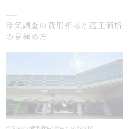
見積もり依頼時に確認したい浮気調査項目
失敗しない浮気調査費用の比較ポイント
探偵による浮気調査の流れを詳しく解説
浮気調査の費用相場と適正価格
浮気調査の一般的な依頼から完了までの流
の見極め方
れ
探偵が行う浮気調査手順と確認事項
浮気調査で活用される主な調査方法と特徴
浮気調査で探偵が重視する事前ヒアリング
浮気調査における調査終了後の報告内容
依頼者が知っておきたい浮気調査の進め方
千葉県八千代市で安心して依頼するためのコツ
浮気調査の相談時に重視したい対応ポイン
ト
信頼できる探偵事務所を見極める浮気調査
浮気調査の費用相場の理由と内訳を知る