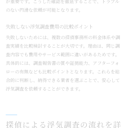
が重要です。こうした確認を徹底することで、トラブル
流れ
のない円滑な依頼が可能となります。
浮気調査後の精神的ケアが必要な理由
専門家と連携する浮気調査後のサポート体
失敗しない浮気調査費用の比較ポイント
制
失敗しないためには、複数の探偵事務所の料金体系や調
浮気調査が終わった後の相談窓口の選び方
査実績を比較検討することが大切です。理由は、同じ調
心の回復を目指す浮気調査後のフォロー方
査内容でも費用やサービス範囲に違いがあるためです。
法
具体的には、調査報告書の質や証拠能力、アフターフォ
ローの有無なども比較ポイントとなります。これらを総
合的に判断し、納得できる業者を選ぶことで、安心して
浮気調査を依頼することができます。
探偵による浮気調査の流れを詳