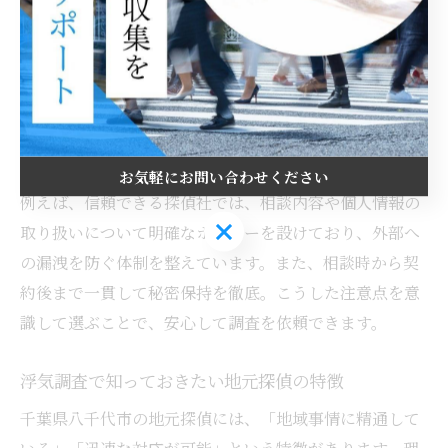
られます。
安心して浮気調査を相談するための注意点
安心して浮気調査を相談するためには、「個人情報の保
護」と「秘密厳守の姿勢」が不可欠です。理由は、プラ
イバシーが守られなければ精神的負担が増すためです。
お気軽にお問い合わせください
例えば、信頼できる探偵社では、相談内容や個人情報の
お気軽にお問い合わせください
取り扱いについて明確なポリシーを設けており、外部へ
の漏洩を防ぐ体制を整えています。また、相談時から契
約後まで一貫して秘密保持を徹底。こうした注意点を意
識して選ぶことで、安心して調査を依頼できます。
浮気調査で知っておきたい地元探偵の特徴
千葉県八千代市の地元探偵には、「地域事情に精通して