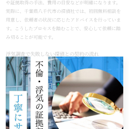
や証拠取得の手法、費用の目安などが明確になります。
実際に、千葉県八千代市の探偵社では、初回無料相談を
用意し、依頼者の状況に応じたアドバイスを行っていま
す。こうしたプロセスを踏むことで、安心して依頼に踏
み切ることが可能です。
浮気調査で失敗しない探偵との契約の流れ
探偵との契約で失敗しないためには、「契約書の内容確
認」と「調査範囲の明確化」が重要です。理由は、後々
のトラブル防止や費用面での納得感につながるためで
す。具体的には、調査開始前に調査目的・期間・費用・
キャンセル規定を契約書で確認し、疑問点はその場で質
問します。千葉県八千代市の探偵社でも、契約時に詳細
な説明を徹底し、追加費用が発生する場合は事前に必ず
案内。こうした流れを守ることで、安心して調査を任せ