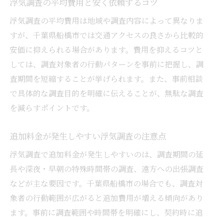
浮気調査の平均費用と安く依頼するコツ
浮気調査で安心できる探偵を選ぶ判断基準
浮気調査の平均費用は地域や調査内容によって異なりま
探偵選びで失敗しない浮気調査依頼の流れ
すが、千葉県船橋市では交通アクセスの良さから比較的
調査後のサポート体制を詳しく紹介
安価に抑えられる場合があります。費用を抑えるコツと
浮気調査後に受けられる主なサポート内容
しては、調査対象者の行動パターンを事前に把握し、調
査期間を短縮することが挙げられます。また、事前相談
調査後サポートが充実した浮気調査の選び
で具体的な調査目的を明確に伝えることが、無駄な調査
方
を減らすポイントです。
浮気調査後の弁護士紹介やアフターケア解
説
追加料金が発生しやすい浮気調査の注意点
浮気調査結果の活用法とサポート体制の重
浮気調査で追加料金が発生しやすいのは、調査期間の延
要性
長や深夜・早朝の特殊時間帯の調査、遠方への出張調査
安心できる浮気調査は調査後までサポート
などが主な要因です。千葉県船橋市の場合でも、調査対
万全
象者の行動範囲が広がると追加費用が増える傾向があり
浮気調査のアフターサポートで失敗しない
ます。事前に調査範囲や時間帯を明確にし、契約時に追