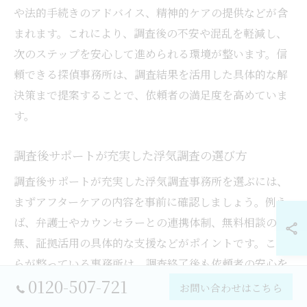
や法的手続きのアドバイス、精神的ケアの提供などが含
まれます。これにより、調査後の不安や混乱を軽減し、
次のステップを安心して進められる環境が整います。信
頼できる探偵事務所は、調査結果を活用した具体的な解
決策まで提案することで、依頼者の満足度を高めていま
す。
調査後サポートが充実した浮気調査の選び方
調査後サポートが充実した浮気調査事務所を選ぶには、
まずアフターケアの内容を事前に確認しましょう。例え
ば、弁護士やカウンセラーとの連携体制、無料相談の有
無、証拠活用の具体的な支援などがポイントです。これ
らが整っている事務所は、調査終了後も依頼者の安心を
0120-507-721
第一に考えたサービスを提供しています。選択時には口
お問い合わせはこちら
コミや実績も参考にし、総合的に判断することが重要で