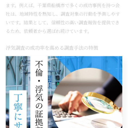
ます。例えば、千葉県船橋市で多くの成功事例を持つ会
社は、地域特性を熟知し、調査対象の行動を予測しやす
いです。結果として、信頼性の高い調査報告を提供でき
るため、依頼者から選ばれ続けています。
浮気調査の成功率を高める調査手法の特徴
成功率を高める調査手法には、GPS追跡や張り込み調
査、聞き込み調査などがあり、それぞれの手法を組み合
わせることで証拠収集の精度が向上します。具体例とし
ては、GPSで移動経路を把握しつつ、対象者の行動時間
帯に合わせて張り込みを行う方法があります。このよう
な多角的アプローチにより、見落としを防ぎつつ、効率
的に証拠を押さえられるため、成功率が高まるのです。
成功率が高い浮気調査会社の見極め方