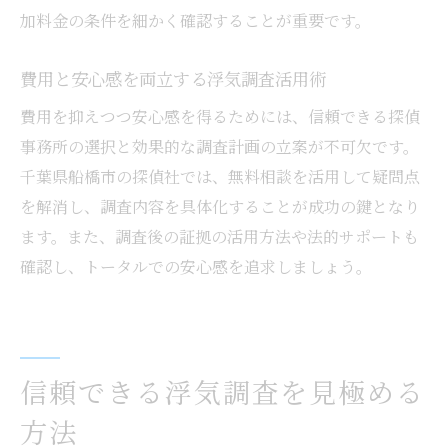
ために
加料金の条件を細かく確認することが重要です。
浮気調査依頼で失敗しないコツとは
浮気調査依頼で失敗しない準備と流れ
費用と安心感を両立する浮気調査活用術
失敗しないための浮気調査依頼チェックポ
費用を抑えつつ安心感を得るためには、信頼できる探偵
イント
事務所の選択と効果的な調査計画の立案が不可欠です。
浮気調査依頼時に確認したい重要事項
千葉県船橋市の探偵社では、無料相談を活用して疑問点
浮気調査依頼で後悔しないための比較の仕
を解消し、調査内容を具体化することが成功の鍵となり
方
ます。また、調査後の証拠の活用方法や法的サポートも
確認し、トータルでの安心感を追求しましょう。
納得のいく浮気調査依頼にするための工夫
浮気調査依頼成功の秘訣と注意点まとめ
信頼できる浮気調査を見極める
方法