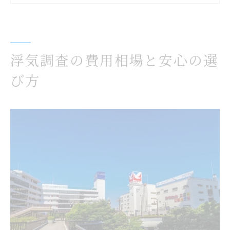
追加料金が発生しやすい浮気調査の注意点
費用と安心感を両立する浮気調査活用術
信頼できる浮気調査を見極める方法
浮気調査の費用相場と安心の選
信頼できる浮気調査業者の特徴を徹底解説
び方
浮気調査依頼時の確認すべき安心ポイント
口コミから読み解く浮気調査の信頼性の見
方
浮気調査の実績や対応力を比較するコツ
安心して任せられる浮気調査の探し方
浮気調査選びで重要なサポート体制の確認
調査成功率が高い理由を徹底解説
浮気調査の成功率に影響する要素とは何か
実績豊富な浮気調査会社が選ばれる理由