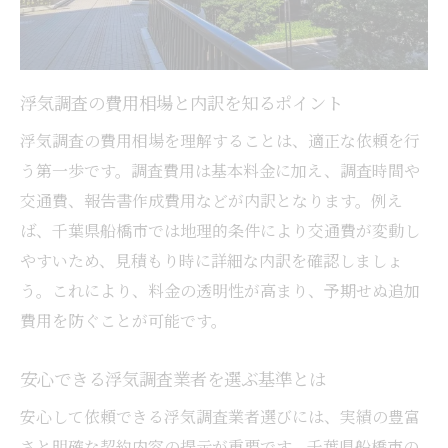
浮気調査の成功率を高める調査手法の特徴
成功率が高い浮気調査会社の見極め方
浮気調査の成功事例から学ぶポイント
浮気調査の費用相場と内訳を知るポイント
依頼前に知りたい浮気調査の成功率の実態
浮気調査の費用相場を理解することは、適正な依頼を行
悪質業者を避ける浮気調査比較術
う第一歩です。調査費用は基本料金に加え、調査時間や
悪質な浮気調査業者の見分け方と注意点
交通費、報告書作成費用などが内訳となります。例え
浮気調査業者を比較して信頼度を判断する
ば、千葉県船橋市では地理的条件により交通費が変動し
方法
やすいため、見積もり時に詳細な内訳を確認しましょ
う。これにより、料金の透明性が高まり、予期せぬ追加
トラブルを防ぐ浮気調査依頼時の注意ポイ
費用を防ぐことが可能です。
ント
浮気調査で後悔しないための比較チェック
安心できる浮気調査業者を選ぶ基準とは
項目
安心して依頼できる浮気調査業者選びには、実績の豊富
業者選びで失敗しない浮気調査のコツ
さと明確な契約内容の提示が重要です。千葉県船橋市の