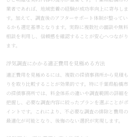
浮気調査相談時に聞くべき安心の質問例
業者であれば、地域密着の経験が成功率向上に寄与しま
費用と実績から考える浮気調査依頼
す。加えて、調査後のアフターサポート体制が整ってい
浮気調査の費用と実績を比較する大切さ
るかも選定基準となります。実際に複数社の面談や無料
成功実績が豊富な浮気調査の選び方
相談を利用し、信頼感を確認することが安心へつながり
費用対効果の高い浮気調査依頼の仕方
ます。
浮気調査の実績から選ぶ安心できる業者
浮気調査にかかる適正費用を見極める方法
失敗しない浮気調査は費用と実績がカギ
浮気調査の費用比較で見落としがちな点
適正費用を見極めるには、複数の探偵事務所から見積も
りを取り比較することが効果的です。特に千葉県船橋市
探偵選びで後悔しないためのポイント
の探偵事務所では、料金体系の違いや調査範囲の詳細を
後悔しない浮気調査探偵選びのコツ
把握し、必要な調査内容に絞ったプランを選ぶことがポ
浮気調査探偵の選び方で重視すべきポイン
イントです。これにより、不必要な調査の排除と費用の
ト
最適化が可能となり、後悔のない選択が実現します。
信頼できる浮気調査探偵の実績チェック法
浮気調査依頼時の探偵の対応力を比較する