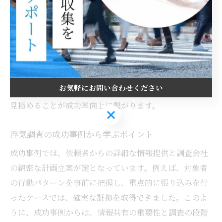
成功率が高い浮気調査会社は、過去の実績公開や調査方
法の透明性、依頼者への丁寧な説明を重視します。チェ
ックポイントとして、無料相談での対応の質や調査報告
書の具体性を確認すると良いでしょう。例えば、調査後
のサポート体制やアフターフォローの有無も重要な判断
お気軽にお問い合わせください
材料です。これらを踏まえ、信頼できる会社かどうかを
見極めることが成功率向上に繋がります。
お気軽にお問い合わせください
浮気調査の成功事例から学ぶポイント
成功事例では、依頼者からの詳細な情報提供と調査会社
の綿密な計画立案が鍵となっています。例えば、対象者
の行動パターンを事前に把握し、重点的に張り込みを行
ったケースでは、確実な証拠を取得できました。このよ
うに、成功事例からは、情報共有の重要性と調査の段階