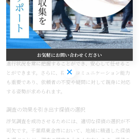
下し、迅速かつ正確な証拠収集を行います。例えば、調
査対象者の行動を追跡する際には、無駄のないルート選
定や、適切なタイミングでの証拠撮影が求められます。
また、優れた探偵は依頼者との信頼関係を築くために、
透明性のある報告書や、定期的な進捗報告を欠かさず行
います。このような探偵を選ぶことで、依頼者は調査の
お気軽にお問い合わせください
進行状況を常に把握することができ、安心して任せるこ
お気軽にお問い合わせください
とができます。さらに、探偵のコミュニケーション能力
も重要であり、依頼者の不安や疑問に対して親身に対応
する姿勢が求められます。
調査の効果を引き出す探偵の選択
浮気調査を成功させるためには、適切な探偵の選択が不
可欠です。千葉県東金市において、地域に精通した探偵