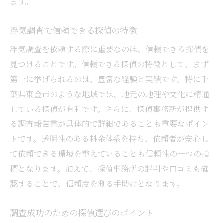
ます。
千葉県東金市の浮気調査での注意点
探偵選びが鍵！浮気調査の成功法
浮気調査で信頼できる探偵の特徴
探偵選びで浮気調査を成功に導く方法
浮気調査を依頼する際に重要なのは、信頼できる探偵を
浮気調査成功のための探偵選択のコツ
見つけることです。信頼できる探偵の特徴として、まず
効果的な浮気調査には探偵選びが重要
第一に挙げられるのは、豊富な経験と実績です。特に千
成功する浮気調査のための探偵選びのコツ
葉県東金市のような地域では、地元の地理や文化に精通
探偵選びが浮気調査の成功に必要な理由
している探偵が有利です。さらに、探偵事務所が提供す
浮気調査の成功を左右する探偵の選び方
る調査報告書が具体的で詳細であることも重要なポイン
浮気調査に適した探偵を選ぶコツ
トです。透明性のある料金体系を持ち、依頼者が安心し
て依頼できる環境を整えていることも信頼性の一つの指
浮気調査に適した探偵の特徴とは
標となります。加えて、探偵事務所の評判や口コミも確
適切な探偵選びで浮気調査を成功させる
認することで、信頼度を測る手助けとなります。
浮気調査に役立つ探偵選びのポイント
探偵選びで浮気調査の質を高める方法
調査成功のための探偵選びのポイント
成功する浮気調査のための探偵選びのコツ