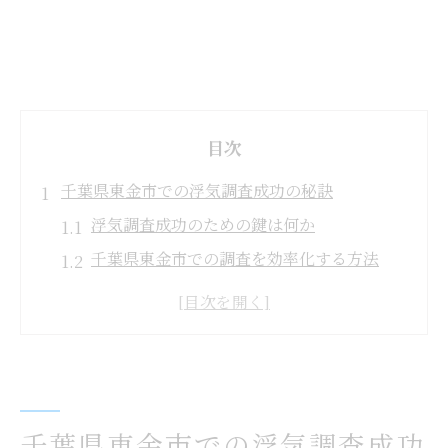
目次
千葉県東金市での浮気調査成功の秘訣
浮気調査成功のための鍵は何か
千葉県東金市での調査を効率化する方法
浮気調査で信頼できる探偵の特徴
調査成功のための探偵選びのポイント
浮気調査における地域密着の重要性
証拠収集における探偵の役割と重要性
探偵選びで浮気調査を成功させる方法
千葉県東金市での浮気調査成功