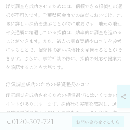
浮気調査を成功させるためには、信頼できる探偵社の選
択が不可欠です。千葉県東金市での調査においては、地
域に詳しい探偵を選ぶことが特に重要です。地元の地理
や交通網に精通している探偵は、効率的に調査を進める
ことができます。また、過去の調査実績や口コミを参考
にすることで、信頼性の高い探偵社を見極めることがで
きます。さらに、事前相談の際に、探偵の対応や提案力
を確認することも大切です。
浮気調査成功のための探偵選択のコツ
浮気調査を成功させるための探偵選びにはいくつかのポ
イントがあります。まず、探偵社の実績を確認し、過去
の成功事例やクライアントの声をチェックします。次
0120-507-721
に、料金体系が明確であることを確認し、追加費用が発
お問い合わせはこちら
生しないか事前に確認することが重要です。また、調査