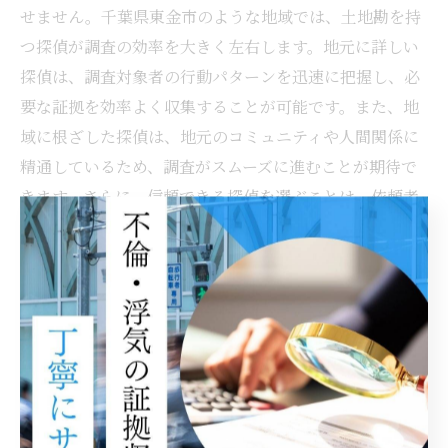
せません。千葉県東金市のような地域では、土地勘を持
つ探偵が調査の効率を大きく左右します。地元に詳しい
探偵は、調査対象者の行動パターンを迅速に把握し、必
要な証拠を効率よく収集することが可能です。また、地
域に根ざした探偵は、地元のコミュニティや人間関係に
精通しているため、調査がスムーズに進むことが期待で
きます。さらに、信頼できる探偵を選ぶことは、依頼者
の不安を軽減し、安心して調査を任せられる重要な要素
です。探偵選びでは、事前の相談やコミュニケーション
を重視し、依頼者のニーズに応じた柔軟な対応ができる
かどうかを確認することが肝心です。
優れた探偵が浮気調査を成功に導く
優れた探偵は、浮気調査の成功に欠かせない存在です。
まず、経験豊富な探偵は、調査の各段階で適切な判断を