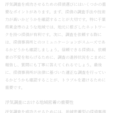
浮気調査を成功させるための探偵選びにはいくつかの重
探偵選びが浮気調査の成功に与える影響
要なポイントがあります。まず、探偵の調査手法や技術
千葉県東金市での探偵選びの重要性
力が高いかどうかを確認することが大切です。特に千葉
浮気調査で探偵選びが重要な理由
県東金市のような地域では、地元に根ざしたネットワー
千葉県東金市での探偵選びのポイント
クを持つ探偵が有利です。次に、調査を依頼する際に
は、探偵事務所とのコミュニケーションがスムーズであ
探偵選びが浮気調査の成功を左右する理由
るかどうかも確認しましょう。信頼できる探偵は、依頼
浮気調査の成功には探偵選びが不可欠
者の不安を和らげるために、調査の進捗状況をこまめに
千葉県東金市での浮気調査で探偵選びが重
報告し、質問にも丁寧に答えてくれるでしょう。最後
要な理由
に、探偵事務所が法律に基づいた適正な調査を行ってい
探偵選びが浮気調査の成否を決める要因
るかどうかも確認することが、トラブルを避けるために
重要です。
浮気調査における地域密着の重要性
浮気調査を成功させるためには、地域密着型の探偵事務