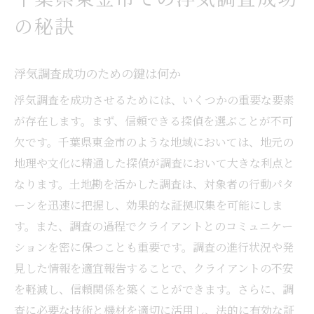
浮気調査に最適な探偵の選び方
の秘訣
成功する浮気調査のために必要な探偵とは
探偵選びで浮気調査を成功させる秘訣
浮気調査成功のための鍵は何か
信頼できる探偵の選び方とその特徴
浮気調査を成功させるためには、いくつかの重要な要素
浮気調査の成功率を高める探偵選び
が存在します。まず、信頼できる探偵を選ぶことが不可
適切な探偵選びがもたらす調査の成果
欠です。千葉県東金市のような地域においては、地元の
浮気調査を効果的に行う探偵の選び方
地理や文化に精通した探偵が調査において大きな利点と
効果的な浮気調査には探偵選びが重要
なります。土地勘を活かした調査は、対象者の行動パタ
優れた探偵が浮気調査を成功に導く
ーンを迅速に把握し、効果的な証拠収集を可能にしま
調査の効果を引き出す探偵の選択
す。また、調査の過程でクライアントとのコミュニケー
ションを密に保つことも重要です。調査の進行状況や発
浮気調査で結果を出す探偵の見つけ方
見した情報を適宜報告することで、クライアントの不安
探偵選びが浮気調査に与える影響
を軽減し、信頼関係を築くことができます。さらに、調
浮気調査成功のための探偵選びの要点
査に必要な技術と機材を適切に活用し、法的に有効な証