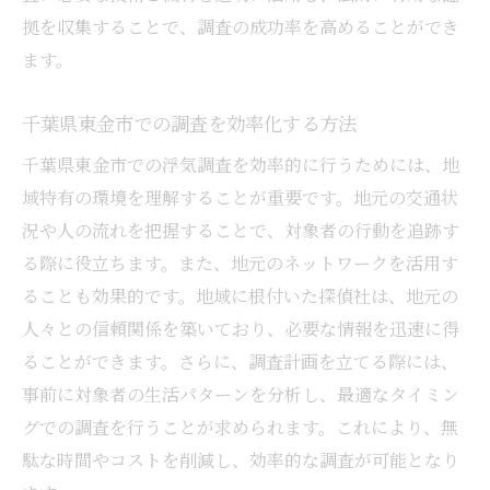
浮気調査で信頼できる探偵の見つけ方
拠を収集することで、調査の成功率を高めることができ
信頼できる探偵を見つけるためのポイント
ます。
浮気調査における探偵の信頼性とは
探偵の信頼性が浮気調査に与える影響
千葉県東金市での調査を効率化する方法
成功する浮気調査に不可欠な探偵の選び方
千葉県東金市での浮気調査を効率的に行うためには、地
信頼できる探偵の評価基準と選び方
域特有の環境を理解することが重要です。地元の交通状
況や人の流れを把握することで、対象者の行動を追跡す
浮気調査における信頼できる探偵の条件
る際に役立ちます。また、地元のネットワークを活用す
千葉県東金市の浮気調査のポイント
ることも効果的です。地域に根付いた探偵社は、地元の
浮気調査を成功させるための地域の特性
人々との信頼関係を築いており、必要な情報を迅速に得
千葉県東金市での浮気調査の実際
ることができます。さらに、調査計画を立てる際には、
地域特性を活かした浮気調査の進め方
事前に対象者の生活パターンを分析し、最適なタイミン
東金市での浮気調査に必要な視点
グでの調査を行うことが求められます。これにより、無
浮気調査の成功に地域特性が与える影響
駄な時間やコストを削減し、効率的な調査が可能となり