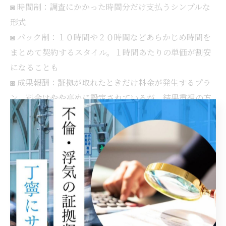
◙ 時間制：調査にかかった時間分だけ支払うシンプルな
形式
◙ パック制：１０時間や２０時間などあらかじめ時間を
まとめて契約するスタイル。１時間あたりの単価が割安
になることも
◙ 成果報酬：証拠が取れたときだけ料金が発生するプラ
ン。料金はやや高めに設定されているが、結果重視の方
には安心材料になる
それぞれにメリット・デメリットがあり、依頼内容や状
況に合わせて最適なものを選ぶことが大切です。
🔶見積り時にチェックすべき「明朗会計」と
「追加料金」