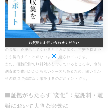
依頼前に必ず確認しておきたいのが「料金が途中で変わ
らないか」「追加料金はかからないか」という点です。
たとえば、調査中に「交通費」「機材費」「深夜割増」
などの名目で加算される場合があります。
安心できる探偵社は、事前の見積り段階で「すべて込み
お気軽にお問い合わせください
の金額」を提示してくれるところが多く、不安を抱えた
お気軽にお問い合わせください
まま契約することがないよう配慮されています。
また、相談段階で無料対応を行っているところや、事前
調査まで費用がかからないケースもあるため、問い合わ
せの時点で遠慮なく確認するのがポイントです。
■証拠がもたらす”変化”：慰謝料・離
婚において大きな影響に