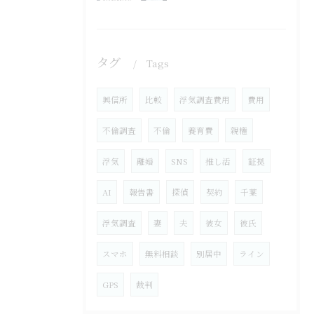
タグ
Tags
興信所
比較
浮気調査費用
費用
不倫調査
不倫
養育費
親権
浮気
離婚
SNS
推し活
証拠
AI
報告書
探偵
契約
千葉
浮気調査
妻
夫
彼女
彼氏
スマホ
無料相談
別居中
ライン
GPS
裁判