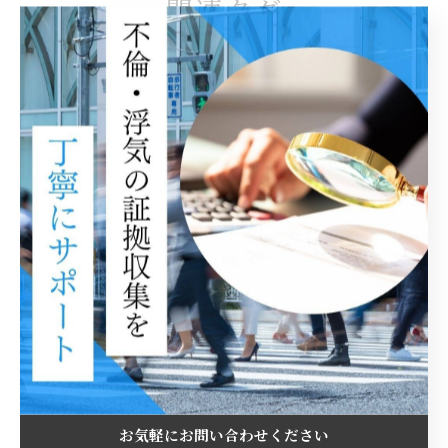
関連タグ
#浮気調査費用
#費用
#探偵
#興信所
#千葉
#浮気
#不倫調査
#浮気調査
カテゴリー
Categories
全てのカテゴリー
探偵
費用
離婚
不倫
お気軽にお問い合わせください