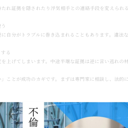
持たれ証拠を隠されたり浮気相手との連絡手段を変えら
使う
逆に自分がトラブルに巻き込まれることもあります。違法
とする
度を上げてしまいます。中途半端な証拠は逆に言い逃れの
い」ことが成功のカギです。まずは専門家に相談し、法的
-------------
ス
6階B-1