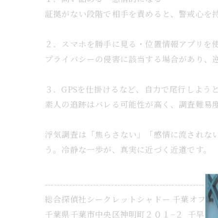
証拠がない段階で相手を責めると、警戒心を
２．スマホを勝手に見る・位置情報アプリを
プライバシーの侵害に該当する場合があり、
３．GPSを仕掛けるなど、自力で尾行しよう
素人の追跡はバレる可能性が高く、調査難易
浮気調査は「焦らさない」「感情に流されな
う。冷静な一歩が、真実に近づく近道です。
---------------------------------------------------------
総合探偵社シークレットシャドー 千葉オフィ
千葉県千葉市中央区神明町２０１−２ 千早ビル 