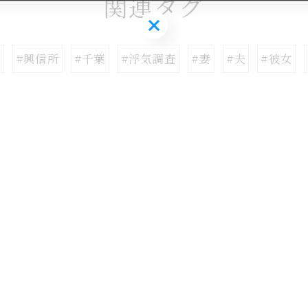
関連タグ
お気軽にお問い合わせください
偵
#興信所
#千葉
#浮気調査
#妻
#夫
#彼女