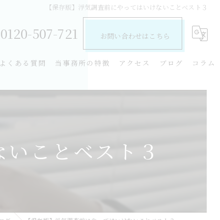
【保存版】浮気調査前にやってはいけないことベスト３
0120-507-721
お問い合わせはこちら
よくある質問
当事務所の特徴
アクセス
ブログ
コラム
探偵
費用
離婚
ないことベスト３
不倫
慰謝料