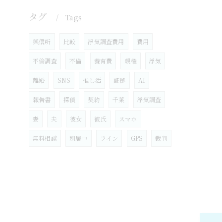
タグ
Tags
興信所
比較
浮気調査費用
費用
不倫調査
不倫
養育費
親権
浮気
離婚
SNS
推し活
証拠
AI
報告書
探偵
契約
千葉
浮気調査
妻
夫
彼女
彼氏
スマホ
無料相談
別居中
ライン
GPS
裁判