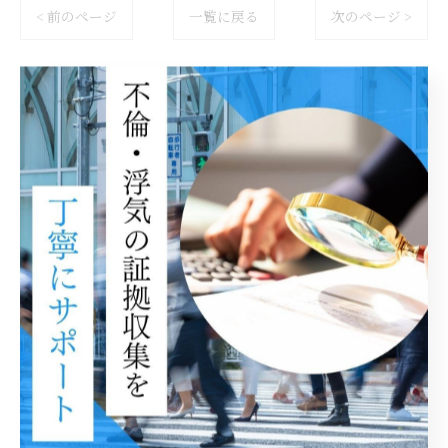
< 前のページ
一覧に戻る
次のページ >
関連タグ
#探偵
#興信所
#千葉
#浮気調査
#妻
#夫
#彼女
カテゴリー
Categories
全てのカテゴリー
探偵