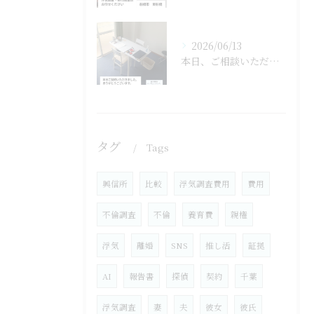
2026/06/13
本日、ご相談いただいていたお客様と正式にご契約となりました。
タグ
Tags
興信所
比較
浮気調査費用
費用
不倫調査
不倫
養育費
親権
浮気
離婚
SNS
推し活
証拠
AI
報告書
探偵
契約
千葉
浮気調査
妻
夫
彼女
彼氏