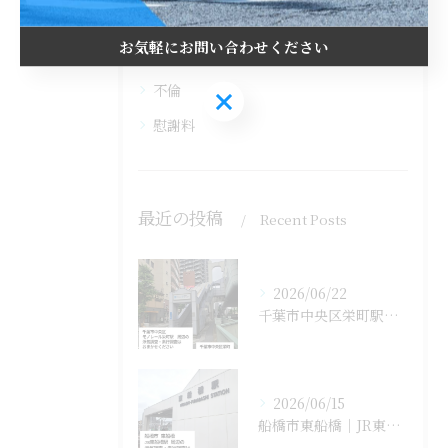
費用
お気軽にお問い合わせください
離婚
不倫
お気軽にお問い合わせください
慰謝料
最近の投稿
Recent Posts
2026/06/22
千葉市中央区栄町駅周辺の浮気調査・素行調査はおまかせください...
2026/06/15
船橋市東船橋｜JR東船橋駅周辺の浮気調査・素行調査はお任せく...